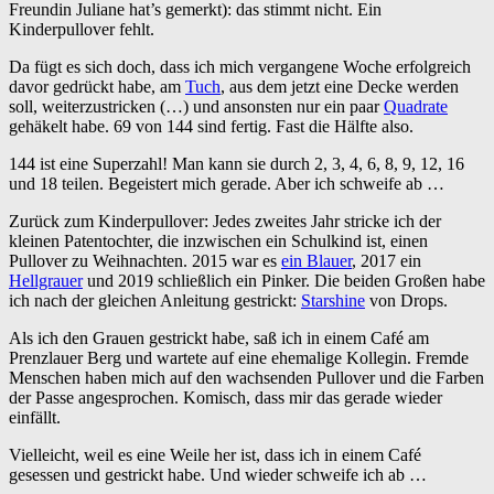
Freundin Juliane hat’s gemerkt): das stimmt nicht. Ein
Kinderpullover fehlt.
Da fügt es sich doch, dass ich mich vergangene Woche erfolgreich
davor gedrückt habe, am
Tuch
, aus dem jetzt eine Decke werden
soll, weiterzustricken (…) und ansonsten nur ein paar
Quadrate
gehäkelt habe. 69 von 144 sind fertig. Fast die Hälfte also.
144 ist eine Superzahl! Man kann sie durch 2, 3, 4, 6, 8, 9, 12, 16
und 18 teilen. Begeistert mich gerade. Aber ich schweife ab …
Zurück zum Kinderpullover: Jedes zweites Jahr stricke ich der
kleinen Patentochter, die inzwischen ein Schulkind ist, einen
Pullover zu Weihnachten. 2015 war es
ein Blauer
, 2017 ein
Hellgrauer
und 2019 schließlich ein Pinker. Die beiden Großen habe
ich nach der gleichen Anleitung gestrickt:
Starshine
von Drops.
Als ich den Grauen gestrickt habe, saß ich in einem Café am
Prenzlauer Berg und wartete auf eine ehemalige Kollegin. Fremde
Menschen haben mich auf den wachsenden Pullover und die Farben
der Passe angesprochen. Komisch, dass mir das gerade wieder
einfällt.
Vielleicht, weil es eine Weile her ist, dass ich in einem Café
gesessen und gestrickt habe. Und wieder schweife ich ab …