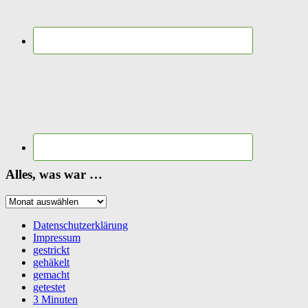
Alles, was war …
Alles,
was
war
Datenschutzerklärung
…
Impressum
gestrickt
gehäkelt
gemacht
getestet
3 Minuten