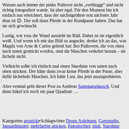
Warum auch immer der pinke Pullover nicht „verbloggt“ und nicht
richtig fotografiert wurde. Ist aber egal. Für den Moment bin ich
einfach nur erleichtert, dass der nächstgrößere erst nächstes Jahr
dran ist 😉. Der soll dann Pferde in der Rundpasse haben. Das hat
sie sich gewünscht.
Lustig, wie rosa die Wand aussieht im Bild. Dabei ist sie eigentlich
weiß. Und wenn ich mir das Bild so angucke, denke ich an das, was
Magda von Arne & Carlos gelernt hat: Bei Pullovern, die von oben
nach unten gestrickt werden, sind die Maschen verkehrt herum – sie
lächeln nicht.
Vielleicht sollte ich einfach mal einen Starshine von unten nach
oben stricken. Der hätte dann zwar keine Pferde in der Passe, aber
dafür lächelnde Maschen. Ich hätte Lust, das jetzt auszuprobieren.
Aber erstmal geht dieser Post zu Andreas
Samstagsplausch
. Und
dann häkel ich noch ein paar Quadrate …
Kategorien
gestrickt
•
Schlagwörter
Drops Anleitung
,
Garnstudio
,
Jaquardmuster
,
mehrfarbig stricken
,
Patentochter
,
pink
,
Starshine