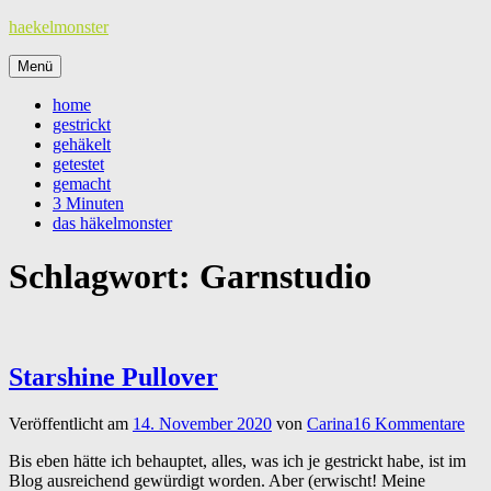
Zum
haekelmonster
Inhalt
springen
Menü
home
gestrickt
gehäkelt
getestet
gemacht
3 Minuten
das häkelmonster
Schlagwort:
Garnstudio
Starshine Pullover
Veröffentlicht am
14. November 2020
von
Carina
16 Kommentare
Bis eben hätte ich behauptet, alles, was ich je gestrickt habe, ist im
Blog ausreichend gewürdigt worden. Aber (erwischt! Meine