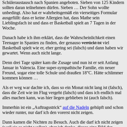
Schüleraustausch nach Spanien angeboten. Sieben von 125 Kindern
sollten daran teilnehmen dürfen. Sieben … Der Sohn wollte
unbedingt. Also hat er wahrheitsgemäß ein vierseitiges Formular
ausgefüllt: dass er keine Allergien hat, dass Mathe sein
Lieblingsfach ist und dass er Basketball spielt an 7 Tagen in der
Woche.
Danach habe ich ihm erklärt, dass die Wahrscheinlichkeit einen
Teenager in Spanien zu finden, der genauso
verrückt ist
viel
Basketball spielt wie er, eher gering sei (falsch) und dann haben wir
gewartet. Wenn auch nicht lange.
Denn drei Tage später kam die Zusage und nun ist er seit Anfang
Januar in Valencia. Eine super-sympathische Familie, ein neuer
Freund, sogar eine tolle Schule und draußen 18°C. Hätte schlimmer
kommen können …
Als er weg war dachte ich, dass so ein Monat nicht lang ist (falsch),
dass die Zeit wie im Flug vergeht (falsch) und dass ich endlich mal
alles machen kann, was hier liegen geblieben ist (auch falsch).
Immerhin ist ein „Auftragsstrick“
auf die Nadeln
gehüpft und schon
wieder runter, nur darf ich den vorerst nicht zeigen.
Dann kamen die Nichten zu Besuch. Auch die darf ich nicht zeigen