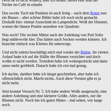
(weil sie es nicht wollen), aber ich denke, dieses eine Bild der
Nichte im Café ist erlaubt.
Das zweite Tuch mit Punkten ist auch fertig – nach dem
Roten
nun
ein Blaues – aber schöne Bilder habe ich noch nicht gemacht.
Deshalb hier: einmal Ausschnitt im Lampenlicht. Weiß der Himmel,
warum die blauen Punkte aussehen wie Quadrate.
Was noch? Die sechste Mütze nach der Anleitung von Purl Soho
liegt mittlerweile hier. Das hätten auch Socken werden können. Ich
brauchte einfach was Kleines für unterwegs.
Und nicht zuletzt beschäftigt mich mal wieder der
Birkin
. Im vierten
Anlauf hatte ich auf die Hälfte der Blumen verzichtet und doch
wollte er nicht werden. Trotzdem habe ich weitergestrickt und dann
umso mehr geribbelt. Danach hatte ich erst mal genug.
Ich dachte, darüber hätte ich längst geschrieben, aber habe ich
offensichtlich nicht. Macht nichts. Auch diese Version gibt es ja
nicht mehr.
Jetzt kommt Versuch Nr. 5. Ich habe andere Wolle ausgesucht, eine
andere Anleitung und eine kleinere Größe. Alles anders, nur die
Blumen nicht. Noch bin ich guten Mutes – mal sehen, wie lange
noch.