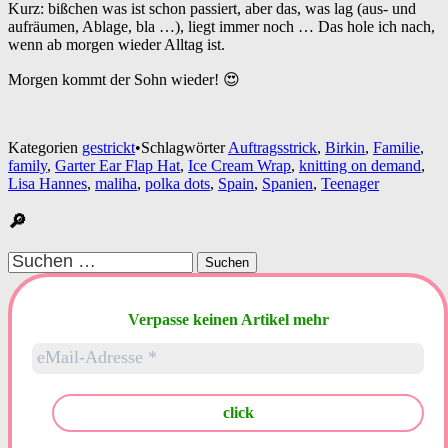
Kurz: bißchen was ist schon passiert, aber das, was lag (aus- und
aufräumen, Ablage, bla …), liegt immer noch … Das hole ich nach,
wenn ab morgen wieder Alltag ist.
Morgen kommt der Sohn wieder! 😍
Kategorien
gestrickt
•
Schlagwörter
Auftragsstrick
,
Birkin
,
Familie
,
family
,
Garter Ear Flap Hat
,
Ice Cream Wrap
,
knitting on demand
,
Lisa Hannes
,
maliha
,
polka dots
,
Spain
,
Spanien
,
Teenager
🔎
Suchen
nach:
Verpasse keinen Artikel mehr