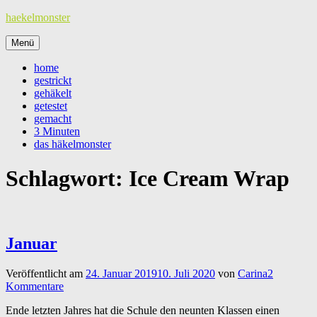
Zum
haekelmonster
Inhalt
springen
Menü
home
gestrickt
gehäkelt
getestet
gemacht
3 Minuten
das häkelmonster
Schlagwort:
Ice Cream Wrap
Januar
Veröffentlicht am
24. Januar 2019
10. Juli 2020
von
Carina
2
Kommentare
Ende letzten Jahres hat die Schule den neunten Klassen einen