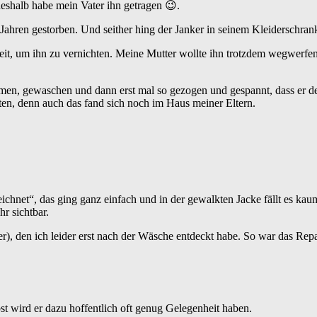
deshalb habe mein Vater ihn getragen 😉.
 Jahren gestorben. Und seither hing der Janker in seinem Kleiderschran
t, um ihn zu vernichten. Meine Mutter wollte ihn trotzdem wegwerfen, v
mmen, gewaschen und dann erst mal so gezogen und gespannt, dass er d
ten, denn auch das fand sich noch im Haus meiner Eltern.
hnet“, das ging ganz einfach und in der gewalkten Jacke fällt es kau
r sichtbar.
er), den ich leider erst nach der Wäsche entdeckt habe. So war das Repa
bst wird er dazu hoffentlich oft genug Gelegenheit haben.