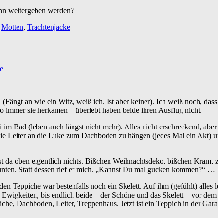
dann weitergeben werden?
,
Motten
,
Trachtenjacke
e
ngt an wie ein Witz, weiß ich. Ist aber keiner). Ich weiß noch, dass
Wo immer sie herkamen – überlebt haben beide ihren Ausflug nicht.
Bad (leben auch längst nicht mehr). Alles nicht erschreckend, aber ir
ie Leiter an die Luke zum Dachboden zu hängen (jedes Mal ein Akt) un
st da oben eigentlich nichts. Bißchen Weihnachtsdeko, bißchen Kram, 
r unten. Statt dessen rief er mich. „Kannst Du mal gucken kommen?“ …
eppiche war bestenfalls noch ein Skelett. Auf ihm (gefühlt) alles l
Ewigkeiten, bis endlich beide – der Schöne und das Skelett – vor dem
he, Dachboden, Leiter, Treppenhaus. Jetzt ist ein Teppich in der Garag