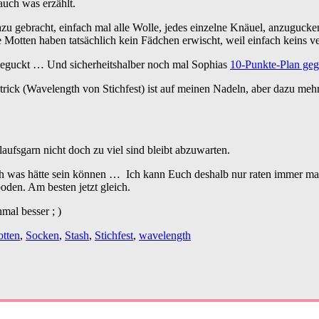
auch was erzählt.
 gebracht, einfach mal alle Wolle, jedes einzelne Knäuel, anzugucken,
 Motten haben tatsächlich kein Fädchen erwischt, weil einfach keins v
ngeguckt … Und sicherheitshalber noch mal Sophias
10-Punkte-Plan ge
tstrick (Wavelength von Stichfest) ist auf meinen Nadeln, aber dazu mehr
aufsgarn nicht doch zu viel sind bleibt abzuwarten.
ich was hätte sein können … Ich kann Euch deshalb nur raten immer m
den. Am besten jetzt gleich.
mal besser ; )
tten
,
Socken
,
Stash
,
Stichfest
,
wavelength