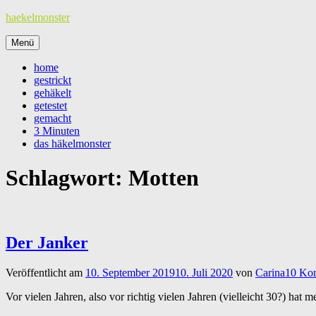
Zum
haekelmonster
Inhalt
springen
Menü
home
gestrickt
gehäkelt
getestet
gemacht
3 Minuten
das häkelmonster
Schlagwort:
Motten
Der Janker
Veröffentlicht am
10. September 2019
10. Juli 2020
von
Carina
10 Ko
Vor vielen Jahren, also vor richtig vielen Jahren (vielleicht 30?) hat