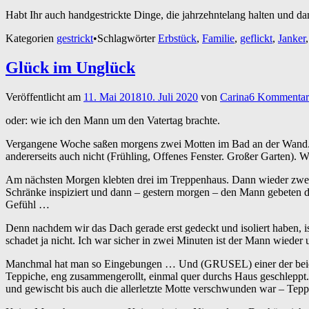
Habt Ihr auch handgestrickte Dinge, die jahrzehntelang halten und 
Kategorien
gestrickt
•
Schlagwörter
Erbstück
,
Familie
,
geflickt
,
Janker
Glück im Unglück
Veröffentlicht am
11. Mai 2018
10. Juli 2020
von
Carina
6 Kommentar
oder: wie ich den Mann um den Vatertag brachte.
Vergangene Woche saßen morgens zwei Motten im Bad an der Wand. (Fä
andererseits auch nicht (Frühling, Offenes Fenster. Großer Garten). 
Am nächsten Morgen klebten drei im Treppenhaus. Dann wieder zwei im 
Schränke inspiziert und dann – gestern morgen – den Mann gebeten d
Gefühl …
Denn nachdem wir das Dach gerade erst gedeckt und isoliert haben, i
schadet ja nicht. Ich war sicher in zwei Minuten ist der Mann wiede
Manchmal hat man so Eingebungen … Und (GRUSEL) einer der beiden T
Teppiche, eng zusammengerollt, einmal quer durchs Haus geschleppt. 
und gewischt bis auch die allerletzte Motte verschwunden war – Teppic