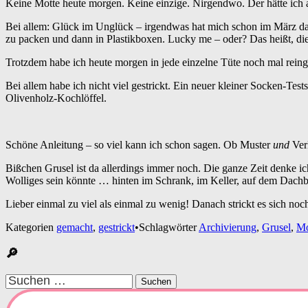
Keine Motte heute morgen. Keine einzige. Nirgendwo. Der hätte ich 
Bei allem: Glück im Unglück – irgendwas hat mich schon im März dazu
zu packen und dann in Plastikboxen. Lucky me – oder? Das heißt, die
Trotzdem habe ich heute morgen in jede einzelne Tüte noch mal rei
Bei allem habe ich nicht viel gestrickt. Ein neuer kleiner Socken-Tes
Olivenholz-Kochlöffel.
Schöne Anleitung – so viel kann ich schon sagen. Ob Muster
und
Verl
Bißchen Grusel ist da allerdings immer noch. Die ganze Zeit denke 
Wolliges sein könnte … hinten im Schrank, im Keller, auf dem Dachbo
Lieber einmal zu viel als einmal zu wenig! Danach strickt es sich noch
Kategorien
gemacht
,
gestrickt
•
Schlagwörter
Archivierung
,
Grusel
,
Mo
🔎
Suchen
nach: