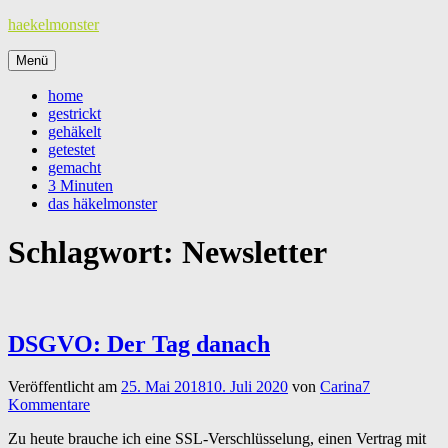
Zum
haekelmonster
Inhalt
springen
Menü
home
gestrickt
gehäkelt
getestet
gemacht
3 Minuten
das häkelmonster
Schlagwort:
Newsletter
DSGVO: Der Tag danach
Veröffentlicht am
25. Mai 2018
10. Juli 2020
von
Carina
7
Kommentare
Zu heute brauche ich eine SSL-Verschlüsselung, einen Vertrag mit