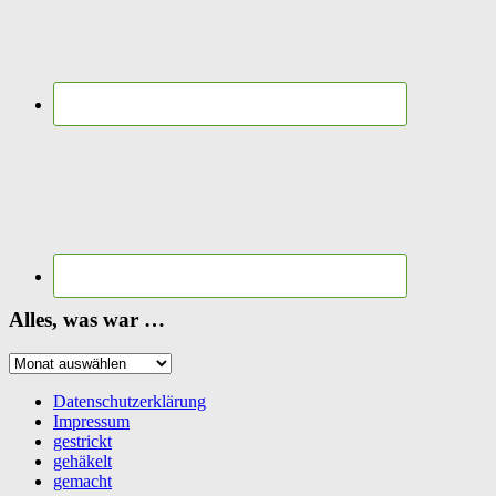
Alles, was war …
Alles,
was
war
Datenschutzerklärung
…
Impressum
gestrickt
gehäkelt
gemacht