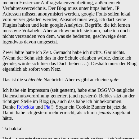
meinem Hoster zur Auftragsdatenverarbeitung, außerdem ein
Verfahrensverzeichnis. Der Blog muss unter https laufen, IP-
Adressen müssen anonymisiert werden, google Fonts sollen lokal
vom Server geladen werden, Akismet muss weg, ich darf keine
Plugins haben und kein google Analytics. Begriffe, die ich lernen
muss wie Vokabeln. Aber auch wenn ich sie kann, habe ich doch
nichts verstanden von dem, was sie bedeuten, geschweige denn
irgendwas davon umgesetzt.
Zwei Jahre hatte ich Zeit. Gemacht habe ich nichts. Gar nichts.
(Wenn der Sohn sich das in der Schule erlauben würde, denke ich
gerade, würde sich hier das Dach heben …). Deshalb muss der Blog
eigentlich ab sofort vom Netz.
Das ist die
schlechte
Nachricht. Aber es gibt auch eine
gute
:
Ich habe ein Impressum (seit gestern), habe eine DSGVO-taugliche
Datenschutzverordnung generiert (auch gestern). Beides sitzt an der
richtigen Stelle im Blog (ja, auch das habe ich hinbekommen.
Danke
Rebekka
und
Pia
!). Sogar ein Cookie Banner ist jetzt da.
Damit habe ich gestern mehr erreicht, als ich mir
jemals
zugetraut
hätte.
Tschakka!