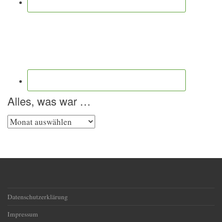
Alles, was war …
Alles,
was
war
…
Datenschutzerklärung
Impressum