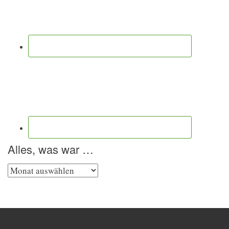
Alles, was war …
Alles,
was
war
…