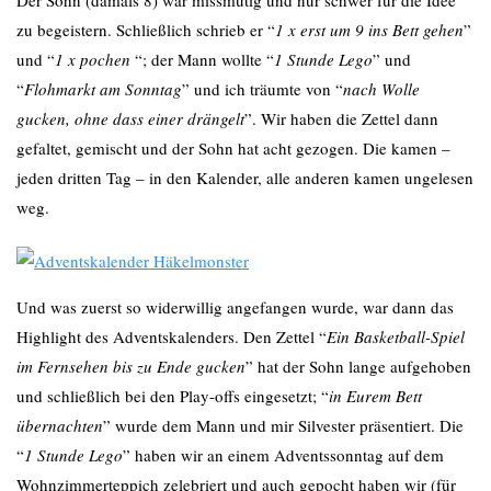
zu begeistern. Schließlich schrieb er “
1 x erst um 9 ins Bett gehen
”
und “
1 x pochen
“; der Mann wollte “
1 Stunde Lego
” und
“
Flohmarkt am Sonntag
” und ich träumte von “
nach Wolle
gucken, ohne dass einer drängelt
”. Wir haben die Zettel dann
gefaltet, gemischt und der Sohn hat acht gezogen. Die kamen –
jeden dritten Tag – in den Kalender, alle anderen kamen ungelesen
weg.
Und was zuerst so widerwillig angefangen wurde, war dann das
Highlight des Adventskalenders. Den Zettel “
Ein Basketball-Spiel
im Fernsehen bis zu Ende gucken
” hat der Sohn lange aufgehoben
und schließlich bei den Play-offs eingesetzt; “
in Eurem Bett
übernachten
” wurde dem Mann und mir Silvester präsentiert. Die
“
1 Stunde Lego
” haben wir an einem Adventssonntag auf dem
Wohnzimmerteppich zelebriert und auch gepocht haben wir (für