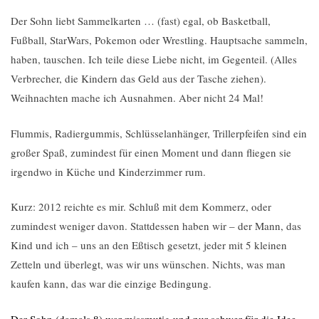
Der Sohn liebt Sammelkarten … (fast) egal, ob Basketball,
Fußball, StarWars, Pokemon oder Wrestling. Hauptsache sammeln,
haben, tauschen. Ich teile diese Liebe nicht, im Gegenteil. (Alles
Verbrecher, die Kindern das Geld aus der Tasche ziehen).
Weihnachten mache ich Ausnahmen. Aber nicht 24 Mal!
Flummis, Radiergummis, Schlüsselanhänger, Trillerpfeifen sind ein
großer Spaß, zumindest für einen Moment und dann fliegen sie
irgendwo in Küche und Kinderzimmer rum.
Kurz: 2012 reichte es mir. Schluß mit dem Kommerz, oder
zumindest weniger davon. Stattdessen haben wir – der Mann, das
Kind und ich – uns an den Eßtisch gesetzt, jeder mit 5 kleinen
Zetteln und überlegt, was wir uns wünschen. Nichts, was man
kaufen kann, das war die einzige Bedingung.
Der Sohn (damals 8) war missmutig und nur schwer für die Idee