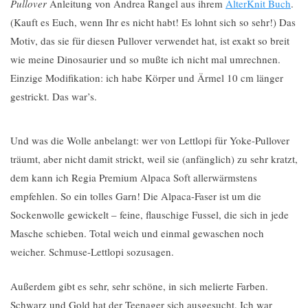
Pullover
Anleitung von Andrea Rangel aus ihrem
AlterKnit Buch
.
(Kauft es Euch, wenn Ihr es nicht habt! Es lohnt sich so sehr!) Das
Motiv, das sie für diesen Pullover verwendet hat, ist exakt so breit
wie meine Dinosaurier und so mußte ich nicht mal umrechnen.
Einzige Modifikation: ich habe Körper und Ärmel 10 cm länger
gestrickt. Das war’s.
Und was die Wolle anbelangt: wer von Lettlopi für Yoke-Pullover
träumt, aber nicht damit strickt, weil sie (anfänglich) zu sehr kratzt,
dem kann ich Regia Premium Alpaca Soft allerwärmstens
empfehlen. So ein tolles Garn! Die Alpaca-Faser ist um die
Sockenwolle gewickelt – feine, flauschige Fussel, die sich in jede
Masche schieben. Total weich und einmal gewaschen noch
weicher. Schmuse-Lettlopi sozusagen.
Außerdem gibt es sehr, sehr schöne, in sich melierte Farben.
Schwarz und Gold hat der Teenager sich ausgesucht. Ich war