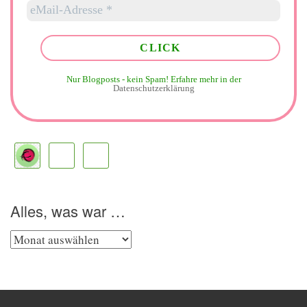
Nur Blogposts - kein Spam!
Erfahre mehr in der
Datenschutzerklärung
Alles, was war …
Alles,
was
war
…