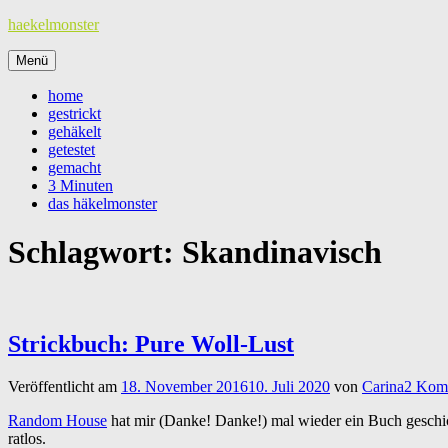
Zum
haekelmonster
Inhalt
springen
Menü
home
gestrickt
gehäkelt
getestet
gemacht
3 Minuten
das häkelmonster
Schlagwort:
Skandinavisch
Strickbuch: Pure Woll-Lust
Veröffentlicht am
18. November 2016
10. Juli 2020
von
Carina
2 Kom
Random House
hat mir (Danke! Danke!) mal wieder ein Buch geschickt
ratlos.