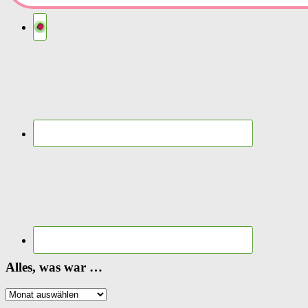
Alles, was war …
Alles,
was