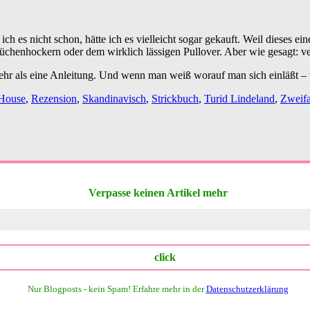
ch es nicht schon, hätte ich es vielleicht sogar gekauft. Weil dieses ei
henhockern oder dem wirklich lässigen Pullover. Aber wie gesagt: ver
r als eine Anleitung. Und wenn man weiß worauf man sich einläßt –
House
,
Rezension
,
Skandinavisch
,
Strickbuch
,
Turid Lindeland
,
Zweifa
Verpasse keinen Artikel mehr
Nur Blogposts - kein Spam!
Erfahre mehr in der
Datenschutzerklärung