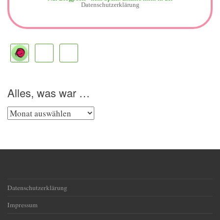
Datenschutzerklärung
Alles, was war …
Alles,
was
war
…
Datenschutzerklärung
Impressum