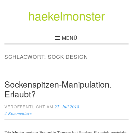
haekelmonster
Zum
Inhalt
springen
MENÜ
SCHLAGWORT:
SOCK DESIGN
Sockenspitzen-Manipulation.
Erlaubt?
27. Juli 2018
VERÖFFENTLICHT AM
2 Kommentare
Die Mutter meiner Freundin Tamara hat Socken für mich gestrickt.