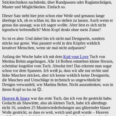
Stricktechniken nachdenkt, über Rundpassen oder Raglanschrägen,
Muster und Möglichkeiten. Einfach so.
Dieser Satz steht hier jetzt schon eine Weile und genauso lange
überlege ich, ob es schlau ist, ihn so stehen zu lassen. Auch wenn er
genau das aussagt, was ich sagen wollte. Aber liest es sich nicht
irgendwie befremdlich? Mein Kopf denkt ohne mein Zutun?
So ist es aber. Und dabei bin ich nicht mal Designerin, sondern
stricke nur gerne. Was passiert wohl in den Köpfen wirklich
kreativer Menschen, wenn sie mal nicht aufpassen?
Anfang der Woche habe ich mit dem
Knit your Love
Tuch von
Mertina Behm angefangen. Alle 14 Reihen entstehen kleine Herzen,
scheinbar losgelöst vom Tuch. Absolut irre! Das erkennt man sogar
schon vor dem Spannen. Ich weiß ja, dass wir alle nur rechte und
linke Maschen stricken, aber ich kenne wirklich keine Designerin,
die Maschen und Umschläge in technisch so ungewöhnliche
Designs verwandelt, wie Martina Behm. Nicht auszudenken, was in
ihrem Kopf so los ist 😉.
Heaven & Space
war das erste Tuch, das ich von ihr gestrickt habe.
Gedacht als Shawlette, also als kleines Tuch, habe ich allerdings
nicht 16, sondern 25 Musterwiederholungen aus glitzernder blauer
Wolle gestrickt, so dass es weit, weich und groß wurde – Heaven