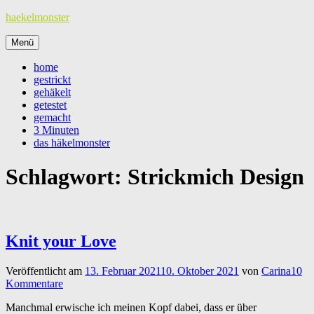
Zum
haekelmonster
Inhalt
springen
Menü
home
gestrickt
gehäkelt
getestet
gemacht
3 Minuten
das häkelmonster
Schlagwort:
Strickmich Design
Knit your Love
Veröffentlicht am
13. Februar 2021
10. Oktober 2021
von
Carina
10
Kommentare
Manchmal erwische ich meinen Kopf dabei, dass er über