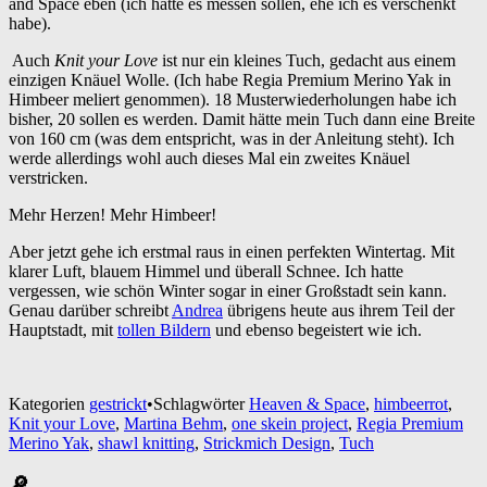
and Space eben (ich hätte es messen sollen, ehe ich es verschenkt
habe).
Auch
Knit your Love
ist nur ein kleines Tuch, gedacht aus einem
einzigen Knäuel Wolle. (Ich habe Regia Premium Merino Yak in
Himbeer meliert genommen). 18 Musterwiederholungen habe ich
bisher, 20 sollen es werden. Damit hätte mein Tuch dann eine Breite
von 160 cm (was dem entspricht, was in der Anleitung steht). Ich
werde allerdings wohl auch dieses Mal ein zweites Knäuel
verstricken.
Mehr Herzen! Mehr Himbeer!
Aber jetzt gehe ich erstmal raus in einen perfekten Wintertag. Mit
klarer Luft, blauem Himmel und überall Schnee. Ich hatte
vergessen, wie schön Winter sogar in einer Großstadt sein kann.
Genau darüber schreibt
Andrea
übrigens heute aus ihrem Teil der
Hauptstadt, mit
tollen Bildern
und ebenso begeistert wie ich.
Kategorien
gestrickt
•
Schlagwörter
Heaven & Space
,
himbeerrot
,
Knit your Love
,
Martina Behm
,
one skein project
,
Regia Premium
Merino Yak
,
shawl knitting
,
Strickmich Design
,
Tuch
🔎