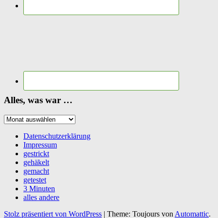
Alles, was war …
Alles,
was
war
Datenschutzerklärung
…
Impressum
gestrickt
gehäkelt
gemacht
getestet
3 Minuten
alles andere
Stolz präsentiert von WordPress
|
Theme: Toujours von
Automattic
.