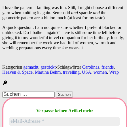
I love the pattern – knitting was fun. Still, I might choose a different
yarn when knitting it again. Semisolid
and
sparkle
and
the
geometric pattern are a bit too much (at least for my taste).
A quick question: I am not quite sure whether I prefer it blocked or
unblocked. Do I bathe it again? There is still some time left before
giving it to my wonderful travel companion for her birthday. Ideally,
she will remember the week we had full of women, warmth and
wedding preparations every time she wears it.
Kategorien
gemacht
,
gestrickt
•
Schlagwörter
Carolinas
,
friends
,
Heaven & Space
,
Martina Behm
,
travelling
,
USA
,
women
,
Wrap
🔎
Suchen
nach:
Verpasse keinen Artikel mehr