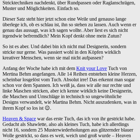
Stricktechniken nachdenkt, über Rundpassen oder Raglanschrägen,
Muster und Möglichkeiten. Einfach so.
Dieser Satz steht hier jetzt schon eine Weile und genauso lange
überlege ich, ob es schlau ist, ihn so stehen zu lassen. Auch wenn er
genau das aussagt, was ich sagen wollte. Aber liest es sich nicht
irgendwie befremdlich? Mein Kopf denkt ohne mein Zutun?
So ist es aber. Und dabei bin ich nicht mal Designerin, sondern
stricke nur gerne. Was passiert wohl in den Köpfen wirklich
kreativer Menschen, wenn sie mal nicht aufpassen?
Anfang der Woche habe ich mit dem
Knit your Love
Tuch von
Mertina Behm angefangen. Alle 14 Reihen entstehen kleine Herzen,
scheinbar losgelöst vom Tuch. Absolut irre! Das erkennt man sogar
schon vor dem Spannen. Ich weiß ja, dass wir alle nur rechte und
linke Maschen stricken, aber ich kenne wirklich keine Designerin,
die Maschen und Umschläge in technisch so ungewöhnliche
Designs verwandelt, wie Martina Behm. Nicht auszudenken, was in
ihrem Kopf so los ist 😉.
Heaven & Space
war das erste Tuch, das ich von ihr gestrickt habe.
Gedacht als Shawlette, also als kleines Tuch, habe ich allerdings
nicht 16, sondern 25 Musterwiederholungen aus glitzernder blauer
Wolle gestrickt, so dass es weit, weich und groß wurde – Heaven