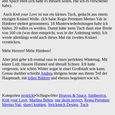
and Space eben (ich hätte es messen sollen, ehe ich es verschenkt
habe).
Auch
Knit your Love
ist nur ein kleines Tuch, gedacht aus einem
einzigen Knäuel Wolle. (Ich habe Regia Premium Merino Yak in
Himbeer meliert genommen). 18 Musterwiederholungen habe ich
bisher, 20 sollen es werden. Damit hätte mein Tuch dann eine Breite
von 160 cm (was dem entspricht, was in der Anleitung steht). Ich
werde allerdings wohl auch dieses Mal ein zweites Knäuel
verstricken.
Mehr Herzen! Mehr Himbeer!
Aber jetzt gehe ich erstmal raus in einen perfekten Wintertag. Mit
klarer Luft, blauem Himmel und überall Schnee. Ich hatte
vergessen, wie schön Winter sogar in einer Großstadt sein kann.
Genau darüber schreibt
Andrea
übrigens heute aus ihrem Teil der
Hauptstadt, mit
tollen Bildern
und ebenso begeistert wie ich.
Kategorien
gestrickt
•
Schlagwörter
Heaven & Space
,
himbeerrot
,
Knit your Love
,
Martina Behm
,
one skein project
,
Regia Premium
Merino Yak
,
shawl knitting
,
Strickmich Design
,
Tuch