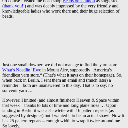
Of course I visited the bead shop
Beads on Cannon
as suggested
(
thank you!!
) and was deeply impressed by the very friendly and
knowledgeable ladies who work there and their huge selection of
beads.
Just one small downer: we did not manage to find the yarn store
What’s Needlin‘ Ewe
in Mount Airy, supposedly „America’s
friendliest yarn store.“ (That’s what it says on their homepage). So,
when back in Berlin, I sent them an email and (much later) a
reminder – both are unanswered to this day. That is to say: no
souvenir yarn …
However: I knitted (and almost finished) Heaven & Space within
that week – thanks to lots of time and long plane rides … Upon
landing in Berlin it was a shawlette with 16 pattern repeats (as
suggested by designer) but I wanted it to be an actual shawl. Now it
has 25 pattern repeats – enough width to wrap it twice around me.
So lovely.