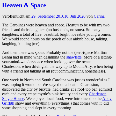
Heaven & Space
Veröffentlicht am
29. September 2016
10. Juli 2020
von
Carina
The Carolinas were heaven and space.
Heaven
to be with my two
friends and their daughters (no husbands, no sons). So many
daughters, a total of five, beautiful, bright, loveable young women.
We would spend hours on the porch of our airbnb house, talking,
laughing, knitting (me).
And then there was
space
. Probably not the (aero)space Martina
Behm had in mind when designing the
shawlette
. More of a letting-
your-mind-wander-space when looking over the ocean in
Charleston, when driving all the way up to Mount Airy, when being
with a friend not talking at all (but communicating nonetheless).
One week in North and South Carolina was just as wonderful as I
was hoping it would be. We stayed on a boat in Charleston,
discovered the city by bicycle, had drinks at a roof-top bar, admired
each and every crape myrtle’s pink beauty and every
Charleston
Single House
. We enjoyed local food, were introduced to the
Andy
Griffith
show and everything (everything!) that comes with it, did
some shopping and slept in every morning.