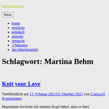
Zum
haekelmonster
Inhalt
springen
Menü
home
gestrickt
gehäkelt
getestet
gemacht
3 Minuten
das häkelmonster
Schlagwort:
Martina Behm
Knit your Love
Veröffentlicht am
13. Februar 2021
10. Oktober 2021
von
Carina
10
Kommentare
Manchmal erwische ich meinen Kopf dabei, dass er über