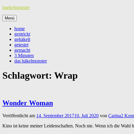
Zum
haekelmonster
Inhalt
springen
Menü
home
gestrickt
gehäkelt
getestet
gemacht
3 Minuten
das häkelmonster
Schlagwort:
Wrap
Wonder Woman
Veröffentlicht am
14. September 2017
10. Juli 2020
von
Carina
2 Kom
Kino ist keine meiner Leidenschaften. Noch nie. Wenn ich die Wahl 