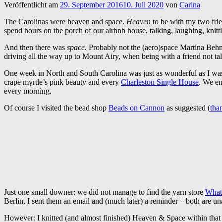
Veröffentlicht am
29. September 2016
10. Juli 2020
von
Carina
The Carolinas were heaven and space.
Heaven
to be with my two frie
spend hours on the porch of our airbnb house, talking, laughing, knitt
And then there was
space
. Probably not the (aero)space Martina Be
driving all the way up to Mount Airy, when being with a friend not ta
One week in North and South Carolina was just as wonderful as I was 
crape myrtle’s pink beauty and every
Charleston Single House
. We en
every morning.
Of course I visited the bead shop
Beads on Cannon
as suggested (
tha
Just one small downer: we did not manage to find the yarn store
What
Berlin, I sent them an email and (much later) a reminder – both are un
However: I knitted (and almost finished) Heaven & Space within that w