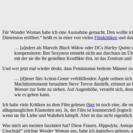
Für Wonder Woman habe ich eine Ausnahme gemacht. Den wollte ich un
Dimension eröffnet.“ heißt es in einer von vielen
Filmkritiken
und das
… [a]nders als Marvels
Black Widow
oder DCs
Harley Quinn
m
kompensieren: Ihre Sexyness entsteht nicht aus durchaus im Üb
mit der sie die ihr gestellten Konflikte löst, ist das Zentrum u
Und wer jetzt mal wieder denkt, dass Feminismus bedeute Männer zu 
… [d]ieser fürs Action-Genre verblüffenden Ägide ordnen sich a
Machtinstrumente beraubten Steve Trevor darstellt, erinnert 
Woman
zur Seite zu stehen. Auf Augenhöhe, versteht sich, de
wie es gehen kann.
Ich habe viele Kritiken zu dem Film gelesen (
hier
ist noch eine, die mi
alltagstauglichen Klamotten an). Ja, der Film ist kommerziell (logisch –
wenn sie für Liebe und Wahrheit kämpft. Aber ist das nicht eigentlich 
Was mich am meisten fasziniert hat? Diese Frauen.
Hippolyta
,
Antiop
Unschuld“ zeichne
Wonder Woman
aus, habe ich irgendwo gelesen, 