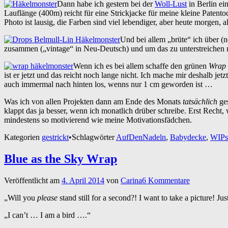
Dann habe ich gestern bei der
Woll-Lust
in Berlin ei
Lauflänge (400m) reicht für eine Strickjacke für meine kleine Patent
Photo ist lausig, die Farben sind viel lebendiger, aber heute morgen, 
Und bei allem „brüte“ ich über (
zusammen („vintage“ in Neu-Deutsch) und um das zu unterstreichen mö
Wenn ich es bei allem schaffe den grünen
Wrap
ist er jetzt und das reicht noch lange nicht. Ich mache mir deshalb
auch immermal nach hinten los, wenns nur 1 cm geworden ist …
Was ich von allen Projekten dann am Ende des Monats
tatsächlich
ges
klappt das ja besser, wenn ich monatlich drüber schreibe. Erst Recht
mindestens so motivierend wie meine Motivationsfädchen.
Kategorien
gestrickt
•
Schlagwörter
AufDenNadeln
,
Babydecke
,
WIPs
Blue as the Sky Wrap
Veröffentlicht am
4. April 2014
von
Carina
6 Kommentare
„Will you
please
stand still for a second?! I want to take a picture! Ju
„I can’t … I am a bird ….“