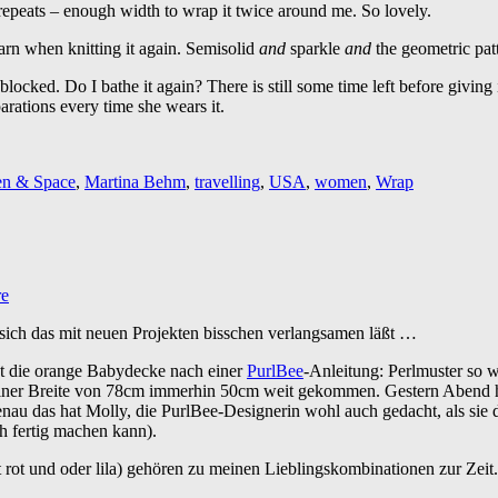
 repeats – enough width to wrap it twice around me. So lovely.
 yarn when knitting it again. Semisolid
and
sparkle
and
the geometric patt
blocked. Do I bathe it again? There is still some time left before giving
ations every time she wears it.
n & Space
,
Martina Behm
,
travelling
,
USA
,
women
,
Wrap
re
 sich das mit neuen Projekten bisschen verlangsamen läßt …
t die orange Babydecke nach einer
PurlBee
-Anleitung: Perlmuster so w
i einer Breite von 78cm immerhin 50cm weit gekommen. Gestern Abend
enau das hat Molly, die PurlBee-Designerin wohl auch gedacht, als sie
ch fertig machen kann).
 rot und oder lila) gehören zu meinen Lieblingskombinationen zur Zeit.