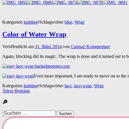
Kategorien
knitting
•
Schlagwörter
blue
,
Wrap
Color of Water Wrap
Veröffentlicht am
31. März 2014
von
Carina
2 Kommentare
Again, blocking did its magic. The wrap is done and it turned out to 
Even more important, I am ready to move on to the nex
Kategorien
knitting
•
Schlagwörter
lace
,
lace wrap
,
Wrap
Beitragsnavigation
Ältere Beiträge
🔎
Suchen
nach: