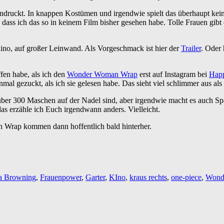
indruckt. In knappen Kostümen und irgendwie spielt das überhaupt keine
, dass ich das so in keinem Film bisher gesehen habe. Tolle Frauen gibt
Kino, auf großer Leinwand. Als Vorgeschmack ist hier der
Trailer
. Oder 
fen habe, als ich den
Wonder Woman Wrap
erst auf Instagram bei
Hap
nmal gezuckt, als ich sie gelesen habe. Das sieht viel schlimmer aus als 
il über 300 Maschen auf der Nadel sind, aber irgendwie macht es auch S
das erzähle ich Euch irgendwann anders. Vielleicht.
en Wrap kommen dann hoffentlich bald hinterher.
sa Browning
,
Frauenpower
,
Garter
,
KIno
,
kraus rechts
,
one-piece
,
Wond