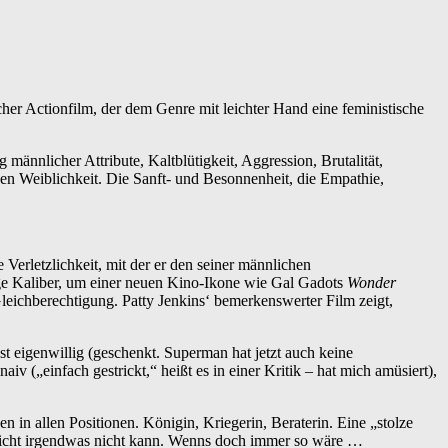
r Actionfilm, der dem Genre mit leichter Hand eine feministische
nnlicher Attribute, Kaltblütigkeit, Aggression, Brutalität,
en Weiblichkeit. Die Sanft- und Besonnenheit, die Empathie,
Verletzlichkeit, mit der er den seiner männlichen
ige Kaliber, um einer neuen Kino-Ikone wie Gal Gadots
Wonder
leichberechtigung. Patty Jenkins‘ bemerkenswerter Film zeigt,
 ist eigenwillig (geschenkt. Superman hat jetzt auch keine
aiv („einfach gestrickt,“ heißt es in einer Kritik – hat mich amüsiert),
uen in allen Positionen. Königin, Kriegerin, Beraterin. Eine „stolze
lleicht irgendwas nicht kann. Wenns doch immer so wäre …