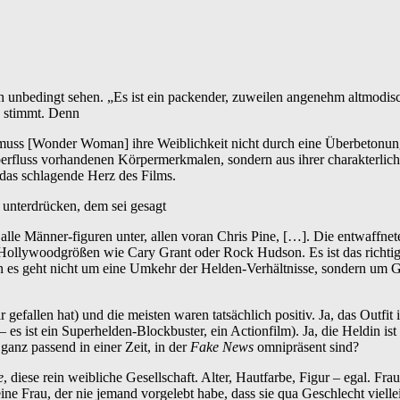
bedingt sehen. „Es ist ein packender, zuweilen angenehm altmodische
 stimmt. Denn
uss [Wonder Woman] ihre Weiblichkeit nicht durch eine Überbetonung mä
erfluss vorhandenen Körpermerkmalen, sondern aus ihrer charakterlich
nd das schlagende Herz des Films.
unterdrücken, dem sei gesagt
lle Männer-figuren unter, allen voran Chris Pine, […]. Die entwaffnete 
an Hollywoodgrößen wie Cary Grant oder Rock Hudson. Es ist das richt
nn es geht nicht um eine Umkehr der Helden-Verhältnisse, sondern um G
r gefallen hat) und die meisten waren tatsächlich positiv. Ja, das Outfit
 es ist ein Superhelden-Blockbuster, ein Actionfilm). Ja, die Heldin ist n
ganz passend in einer Zeit, in der
Fake News
omnipräsent sind?
e
, diese rein weibliche Gesellschaft. Alter, Hautfarbe, Figur – egal. Fra
eine Frau, der nie jemand vorgelebt habe, dass sie qua Geschlecht vie