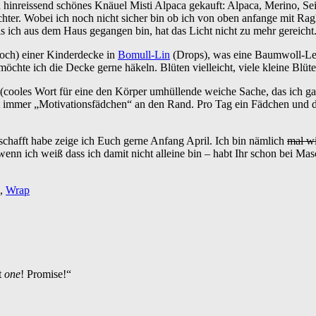
n hinreissend schönes Knäuel Misti Alpaca gekauft: Alpaca, Merino, Se
ochter. Wobei ich noch nicht sicher bin ob ich von oben anfange mit Ra
als ich aus dem Haus gegangen bin, hat das Licht nicht zu mehr gereicht
noch) einer Kinderdecke in
Bomull-Lin
(Drops), was eine Baumwoll-Lein
chte ich die Decke gerne häkeln. Blüten vielleicht, viele kleine Blü
(cooles Wort für eine den Körper umhüllende weiche Sache, das ich ga
 jetzt immer „Motivationsfädchen“ an den Rand. Pro Tag ein Fädchen un
chafft habe zeige ich Euch gerne Anfang April. Ich bin nämlich
mal w
, wenn ich weiß dass ich damit nicht alleine bin – habt Ihr schon bei 
,
Wrap
st
one
! Promise!“