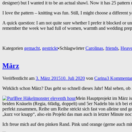
designer) but I wanted it to be an actual shawl. Now it has 25 pattern
I love the pattern – knitting was fun. Still, I might choose a different
A quick question: I am not quite sure whether I prefer it blocked or un
remember the week we had full of women, warmth and wedding prepar
Kategorien
gemacht
,
gestrickt
•
Schlagwörter
Carolinas
,
friends
,
Heave
März
Veröffentlicht am
3. März 2015
10. Juli 2020
von
Carina
3 Kommenta
Wirklich schon März? Das geht so schnell dieses Jahr! Mal sehen, ob
Mein Hauptprojekt im März is
beiden Knäueln (Regia, 6fädig, doppelt) und 5er Nadeln bin ich be
perfekt zusammen, Reihe um Reihe strickt sich fast von alleine und g
„kurz vor knapp“, also ein Projekt das man auch in letzter Minute no
Ich freue mich auf den pinken Rand. Pink und orange (gerne auch mit