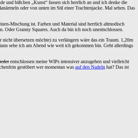
ide und bißchen „Kunst“ fassen sich herrlich an und ich denke die
glanärmeln oder von unten im Stil einer Trachtenjacke. Mal sehen. Das
.
en-Mischung ist. Farben und Material sind herrlich altmodisch
ten. Oder Granny Squares. Auch da bin ich noch unentschlossen.
r nicht übersetzen möchte) zu verlängern wäre das ein Traum. 1,20m
d dann sehe ich am Abend wie weit ich gekommen bin. Geht allerdings
ieder
entschlossen meine WIPs intensiver anzugehen und vielleicht
Maschenfein gestöbert wer momentan was
auf den Nadeln
hat? Das ist