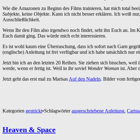
Wie die Amazonen zu Beginn des Films trainieren, hat mich total bee
Sub
jekte, keine
Ob
jekte. Kann ich nicht besser erklären. Ich weiß nur
Ausschließlichkeit.
Wenn Ihr den Film also irgendwo noch findet, seht ihn Euch an. Im 
Euch damit ging. Das würde mich echt interessieren.
Es ist wohl kaum eine Überraschung, dass ich sofort nach Garn gegrif
(englische) Anleitung ist frei verfügbar und ich habe tatsächlich nur ei
Jetzt bin ich an den letzten 20 Reihen. Sie ziehen sich bisschen, we
werde, wenn er fertig ist. Weil in ihr soviel
Wonder Woman
ist. Aber 
Jetzt geht das erst mal zu Marisas
Auf den Nadeln
. Bilder vom fertig
Kategorien
gestrickt
•
Schlagwörter
ausgeschriebene Anleitung
,
Caris
Heaven & Space