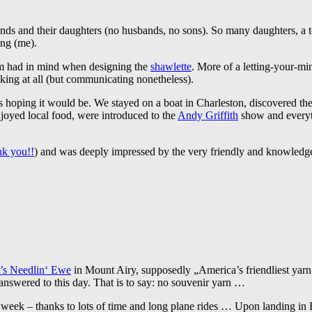
nds and their daughters (no husbands, no sons). So many daughters, a t
ing (me).
hm had in mind when designing the
shawlette
. More of a letting-your-m
lking at all (but communicating nonetheless).
hoping it would be. We stayed on a boat in Charleston, discovered the c
joyed local food, were introduced to the
Andy Griffith
show and everyth
nk you!!
) and was deeply impressed by the very friendly and knowledge
’s Needlin‘ Ewe
in Mount Airy, supposedly „America’s friendliest yarn 
answered to this day. That is to say: no souvenir yarn …
eek – thanks to lots of time and long plane rides … Upon landing in Be