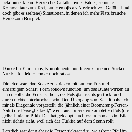
bekomme: kleine Herzen bei Gefallen eines Bildes, schnelle
Kommentare zum Text, bunte emojis als Ausdruck von Gefühl. Und
doch gibt es (seltene) Situationen, in denen ich mehr Platz brauche.
Heute zum Beispiel.
Danke für Eure Tipps, Komplimente und Ideen zu meinen Socken.
Nur bin ich leider immer noch ratlos ….
Die Idee war, eine Socke zu stricken mit buntem Fuß und
einfarbigem Schaft. Form follows function: um das Bunte wirken zu
lassen sollte die Ferse schlicht, der Fuß glatt rechts gestrickt und
durch nichts unterbrochen sein. Den Übergang zum Schaft habe ich
mir als Diagonale vorgestellt, die (ähnlich einer Boomerang-Fersen-
Naht) die Ferse „halbiert,“ wenn auch über den kompletten Fuß (die
gelbe Linie im Bild). Das hat geklappt, auch wenn man das im Bild
nicht richtig sieht, weil sich das Türkise auf dem Spann rollt.
Letztlich war dann aber die Fersenrückwand zu weit (roter Pfeil im