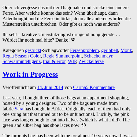
Oder ich vergesse das mit der Diagonalen und stricke eine andere
Ferse. Aber welche könnte das sein? Wenn überhaupt, dann
Afterthought und die Ferse in türkis, denn alle anderen würden die
Musterstreifen unterbrechen. Oder gibt es noch was anderes?
Ihr seht – kreative Unterstützung ist dringend nötig gerade …
Würdet Ihr noch mal bitte? Danke! 💙
Kategorien
gestrickt
•
Schlagwörter
Fersenproblem
,
geribbelt
,
Monk
,
Regia Season Color
,
Regia Summerpoint
,
Schachenmayr
,
Schwarmintelligenz
,
trial & error
,
WIP
,
Zwickelferse
Work in Progress
Veröffentlicht am
14. Juni 2014
von
Carina
5 Kommentare
Last year, I bought three of those bags at an appartment shopping,
hosted by a young designer. Two of the bags are made from
fabric
Sara
has bought in Africa. Originally, each of them had only
one string but that turned out to be unfunctional. Luckily, the pink
lace was long enough to cut into halves (which is what I did). The
green and silber bag has shoe laces now 🙂
The turqouis bag has been with me for almost 10 years now. It was