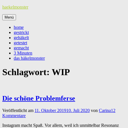
Zum
haekelmonster
Inhalt
springen
Menü
home
gestrickt
gehäkelt
getestet
gemacht
3 Minuten
das häkelmonster
Schlagwort:
WIP
Die schöne Problemferse
Veröffentlicht am
11. Oktober 2019
10. Juli 2020
von
Carina
12
Kommentare
Instagram macht Spaß. Vor allem, weil ich unmittelbar Resonanz