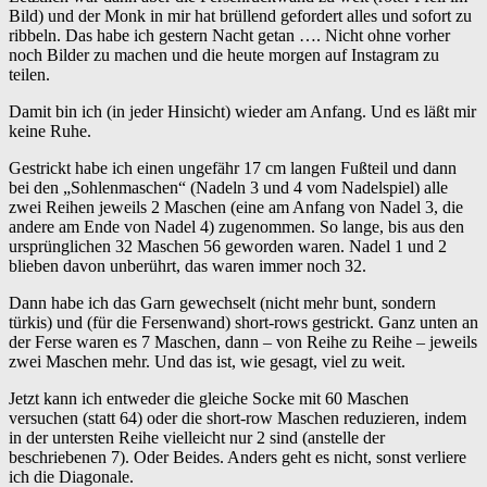
Bild) und der Monk in mir hat brüllend gefordert alles und sofort zu
ribbeln. Das habe ich gestern Nacht getan …. Nicht ohne vorher
noch Bilder zu machen und die heute morgen auf Instagram zu
teilen.
Damit bin ich (in jeder Hinsicht) wieder am Anfang. Und es läßt mir
keine Ruhe.
Gestrickt habe ich einen ungefähr 17 cm langen Fußteil und dann
bei den „Sohlenmaschen“ (Nadeln 3 und 4 vom Nadelspiel) alle
zwei Reihen jeweils 2 Maschen (eine am Anfang von Nadel 3, die
andere am Ende von Nadel 4) zugenommen. So lange, bis aus den
ursprünglichen 32 Maschen 56 geworden waren. Nadel 1 und 2
blieben davon unberührt, das waren immer noch 32.
Dann habe ich das Garn gewechselt (nicht mehr bunt, sondern
türkis) und (für die Fersenwand) short-rows gestrickt. Ganz unten an
der Ferse waren es 7 Maschen, dann – von Reihe zu Reihe – jeweils
zwei Maschen mehr. Und das ist, wie gesagt, viel zu weit.
Jetzt kann ich entweder die gleiche Socke mit 60 Maschen
versuchen (statt 64) oder die short-row Maschen reduzieren, indem
in der untersten Reihe vielleicht nur 2 sind (anstelle der
beschriebenen 7). Oder Beides. Anders geht es nicht, sonst verliere
ich die Diagonale.