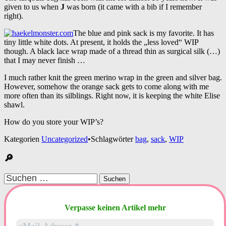
given to us when
J
was born (it came with a bib if I remember
right).
The blue and pink sack is my favorite. It has
tiny little white dots. At present, it holds the „less loved“ WIP
though. A black lace wrap made of a thread thin as surgical silk (…)
that I may never finish …
I much rather knit the green merino wrap in the green and silver bag.
However, somehow the orange sack gets to come along with me
more often than its silblings. Right now, it is keeping the white Elise
shawl.
How do you store your WIP’s?
Kategorien
Uncategorized
•
Schlagwörter
bag
,
sack
,
WIP
🔎
Suchen
nach:
Verpasse keinen Artikel mehr