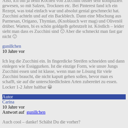
Also, ich bin ja beim Kochen von Zucchini bisher sehr kompliziert
gewesen, so mit Salzen, Trocknen etc. Bei Pinterest fand ich ein
Rezept, was total einfach war und absolut genial geschmeckt hat.
Zucchini achteln und auf ein Backblech. Dann eine Mischung aus
Parmesan, Origano, Thymian, (Knoblauch wer mag) und Olivenöl
drüber. Warten, bi es schön goldgelb gebrutzelt ist. Köstlich – leider
sieht man dass es Zucchini sind 🙁 Aber die schmeckt man fast gar
nicht 🙂
gunillchen
10 Jahre vor
Ich leg die Zucchini ein. In fingerdicke Streifen schneiden und dann
einlegen wie Essiggurken. Ist die einzige Form, wie unsre Jungs
Zucchini essen und ist klasse, wenn man ne Lösung für viele
Zucchini braucht, die nicht kaputt gehen sollen, bevor man es
schafft, sie auf die unterschiedlichsten Arten zubereitet zu essen.
Locker 1-2 Jahre haltbar 😀
Autor
Carina
10 Jahre vor
Antwort auf
gunillchen
Auch cool – danke! Schälst Du die vorher?