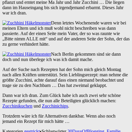
pflanzt und erntet meine Ma Jahr und Jahr Zucchini … Die liegen
dann im Hauseingang bis sich irgendjemand erbarmt. Dieses Jahr
war ich dran.
Denn letztes Wochenende waren wir bei
meinen Eltern und ich muß wohl nicht beschreiben was dann
passierte. Auf der einen Seite mein Vater, der so was raunte wie
„Bitte nimm ALLE mit“ und auf der anderen Seite der Sohn, der das
zu gerne verhindert hätte.
Nach Berlin gekommen sind sie dann
doch und nun überlege ich was ich damit mache.
Auf der Suche nach Rezepten hat der Sohn mich gleich Montag
nach allen Kräften unterstützt. Sein Lieblingsrezept: man nehme die
größte Zucchini, achte darauf dass einen niemand beobachtet und
trage sie zu den Nachbarn … Das hat zweimal geklappt.
Dann war ich dran. Zum Glück habe ich auch zwei sehr schöne
Rezepte gefunden, die nun alle Beteiligten glücklich machen:
Zucchinikuchen
und
Zucchinichips
.
Trotzdem wäre ich für Alternativen dankbar. Wenn also noch
jemand ein Rezept für mich hätte …
Kategorien
gestrickt
•
Schlagwörter
30DaysOfBlogging
,
Familie
,