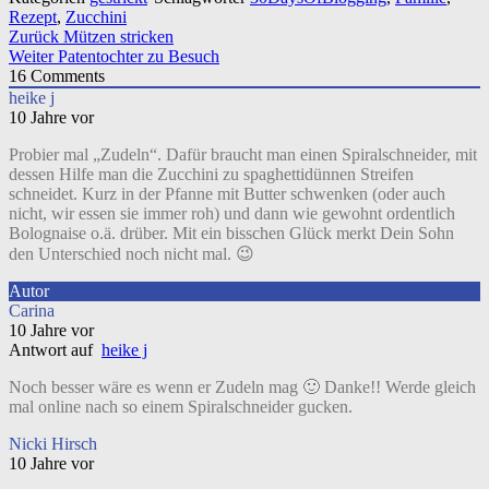
Rezept
,
Zucchini
Beitragsnavigation
Zurück
Mützen stricken
Weiter
Patentochter zu Besuch
16
Comments
heike j
10 Jahre vor
Probier mal „Zudeln“. Dafür braucht man einen Spiralschneider, mit
dessen Hilfe man die Zucchini zu spaghettidünnen Streifen
schneidet. Kurz in der Pfanne mit Butter schwenken (oder auch
nicht, wir essen sie immer roh) und dann wie gewohnt ordentlich
Bolognaise o.ä. drüber. Mit ein bisschen Glück merkt Dein Sohn
den Unterschied noch nicht mal. 😉
Autor
Carina
10 Jahre vor
Antwort auf
heike j
Noch besser wäre es wenn er Zudeln mag 🙂 Danke!! Werde gleich
mal online nach so einem Spiralschneider gucken.
Nicki Hirsch
10 Jahre vor