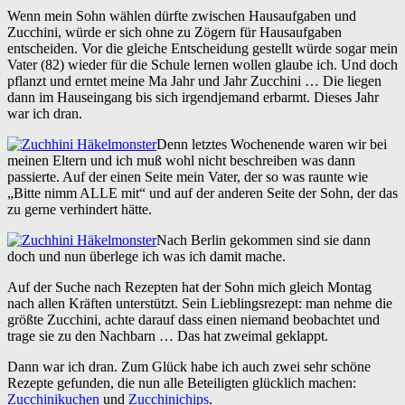
Wenn mein Sohn wählen dürfte zwischen Hausaufgaben und
Zucchini, würde er sich ohne zu Zögern für Hausaufgaben
entscheiden. Vor die gleiche Entscheidung gestellt würde sogar mein
Vater (82) wieder für die Schule lernen wollen glaube ich. Und doch
pflanzt und erntet meine Ma Jahr und Jahr Zucchini … Die liegen
dann im Hauseingang bis sich irgendjemand erbarmt. Dieses Jahr
war ich dran.
Denn letztes Wochenende waren wir bei
meinen Eltern und ich muß wohl nicht beschreiben was dann
passierte. Auf der einen Seite mein Vater, der so was raunte wie
„Bitte nimm ALLE mit“ und auf der anderen Seite der Sohn, der das
zu gerne verhindert hätte.
Nach Berlin gekommen sind sie dann
doch und nun überlege ich was ich damit mache.
Auf der Suche nach Rezepten hat der Sohn mich gleich Montag
nach allen Kräften unterstützt. Sein Lieblingsrezept: man nehme die
größte Zucchini, achte darauf dass einen niemand beobachtet und
trage sie zu den Nachbarn … Das hat zweimal geklappt.
Dann war ich dran. Zum Glück habe ich auch zwei sehr schöne
Rezepte gefunden, die nun alle Beteiligten glücklich machen:
Zucchinikuchen
und
Zucchinichips
.