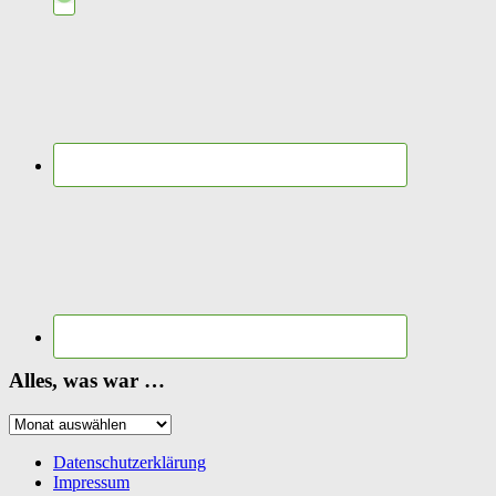
Alles, was war …
Alles,
was
war
Datenschutzerklärung
…
Impressum