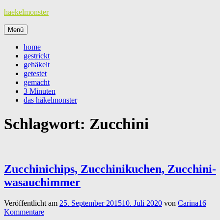
Zum
haekelmonster
Inhalt
springen
Menü
home
gestrickt
gehäkelt
getestet
gemacht
3 Minuten
das häkelmonster
Schlagwort:
Zucchini
Zucchinichips, Zucchinikuchen, Zucchini-
wasauchimmer
Veröffentlicht am
25. September 2015
10. Juli 2020
von
Carina
16
Kommentare