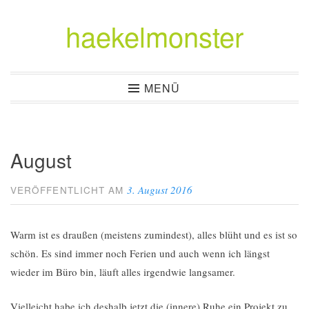
haekelmonster
Zum
Inhalt
springen
MENÜ
August
3. August 2016
VERÖFFENTLICHT AM
Warm ist es draußen (meistens zumindest), alles blüht und es ist so
schön. Es sind immer noch Ferien und auch wenn ich längst
wieder im Büro bin, läuft alles irgendwie langsamer.
Vielleicht habe ich deshalb jetzt die (innere) Ruhe ein Projekt zu