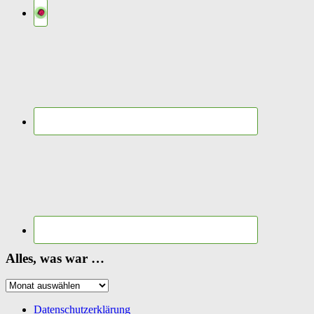
Alles, was war …
Alles,
was
war
Datenschutzerklärung