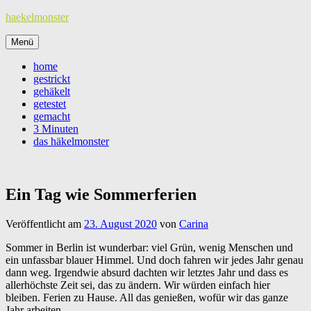
Zum
haekelmonster
Inhalt
springen
Menü
home
gestrickt
gehäkelt
getestet
gemacht
3 Minuten
das häkelmonster
Ein Tag wie Sommerferien
Veröffentlicht am
23. August 2020
von
Carina
Sommer in Berlin ist wunderbar: viel Grün, wenig Menschen und
ein unfassbar blauer Himmel. Und doch fahren wir jedes Jahr genau
dann weg. Irgendwie absurd dachten wir letztes Jahr und dass es
allerhöchste Zeit sei, das zu ändern. Wir würden einfach hier
bleiben. Ferien zu Hause. All das genießen, wofür wir das ganze
Jahr arbeiten.