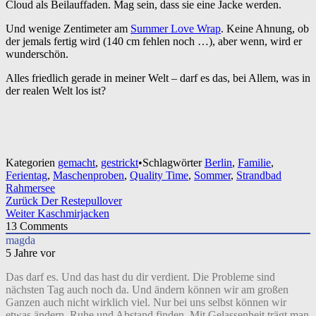
Cloud als Beilauffaden. Mag sein, dass sie eine Jacke werden.
Und wenige Zentimeter am
Summer Love Wrap
. Keine Ahnung, ob
der jemals fertig wird (140 cm fehlen noch …), aber wenn, wird er
wunderschön.
Alles friedlich gerade in meiner Welt – darf es das, bei Allem, was in
der realen Welt los ist?
Kategorien
gemacht
,
gestrickt
•
Schlagwörter
Berlin
,
Familie
,
Ferientag
,
Maschenproben
,
Quality Time
,
Sommer
,
Strandbad
Rahmersee
Beitragsnavigation
Zurück
Der Restepullover
Weiter
Kaschmirjacken
13
Comments
magda
5 Jahre vor
Das darf es. Und das hast du dir verdient. Die Probleme sind
nächsten Tag auch noch da. Und ändern können wir am großen
Ganzen auch nicht wirklich viel. Nur bei uns selbst können wir
etwas ändern. Ruhe und Abstand finden. Mit Gelassenheit trägt man