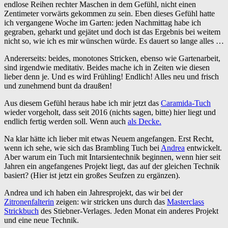
endlose Reihen rechter Maschen in dem Gefühl, nicht einen
Zentimeter vorwärts gekommen zu sein. Eben dieses Gefühl hatte
ich vergangene Woche im Garten: jeden Nachmittag habe ich
gegraben, geharkt und gejätet und doch ist das Ergebnis bei weitem
nicht so, wie ich es mir wünschen würde. Es dauert so lange alles …
Andererseits: beides, monotones Stricken, ebenso wie Gartenarbeit,
sind irgendwie meditativ. Beides mache ich in Zeiten wie diesen
lieber denn je. Und es wird Frühling! Endlich! Alles neu und frisch
und zunehmend bunt da draußen!
Aus diesem Gefühl heraus habe ich mir jetzt das
Caramida-Tuch
wieder vorgeholt, dass seit 2016 (nichts sagen, bitte) hier liegt und
endlich fertig werden soll. Wenn auch
als Decke.
Na klar hätte ich lieber mit etwas Neuem angefangen. Erst Recht,
wenn ich sehe, wie sich das Brambling Tuch bei
Andrea
entwickelt.
Aber warum ein Tuch mit Intarsientechnik beginnen, wenn hier seit
Jahren ein angefangenes Projekt liegt, das auf der gleichen Technik
basiert? (Hier ist jetzt ein großes Seufzen zu ergänzen).
Andrea und ich haben ein Jahresprojekt, das wir bei der
Zitronenfalterin
zeigen: wir stricken uns durch das
Masterclass
Strickbuch
des Stiebner-Verlages. Jeden Monat ein anderes Projekt
und eine neue Technik.