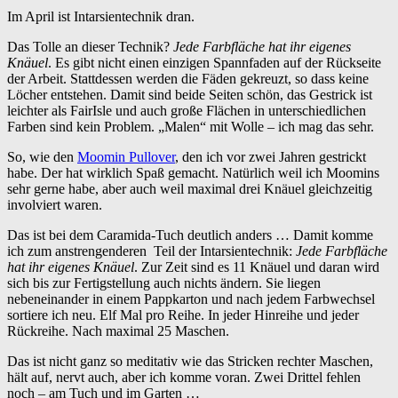
Im April ist Intarsientechnik dran.
Das Tolle an dieser Technik?
Jede Farbfläche hat ihr eigenes
Knäuel
. Es gibt nicht einen einzigen Spannfaden auf der Rückseite
der Arbeit. Stattdessen werden die Fäden gekreuzt, so dass keine
Löcher entstehen. Damit sind beide Seiten schön, das Gestrick ist
leichter als FairIsle und auch große Flächen in unterschiedlichen
Farben sind kein Problem. „Malen“ mit Wolle – ich mag das sehr.
So, wie den
Moomin Pullover
, den ich vor zwei Jahren gestrickt
habe. Der hat wirklich Spaß gemacht. Natürlich weil ich Moomins
sehr gerne habe, aber auch weil maximal drei Knäuel gleichzeitig
involviert waren.
Das ist bei dem Caramida-Tuch deutlich anders … Damit komme
ich zum anstrengenderen Teil der Intarsientechnik:
Jede Farbfläche
hat ihr eigenes Knäuel
. Zur Zeit sind es 11 Knäuel und daran wird
sich bis zur Fertigstellung auch nichts ändern. Sie liegen
nebeneinander in einem Pappkarton und nach jedem Farbwechsel
sortiere ich neu. Elf Mal pro Reihe. In jeder Hinreihe und jeder
Rückreihe. Nach maximal 25 Maschen.
Das ist nicht ganz so meditativ wie das Stricken rechter Maschen,
hält auf, nervt auch, aber ich komme voran. Zwei Drittel fehlen
noch – am Tuch und im Garten …