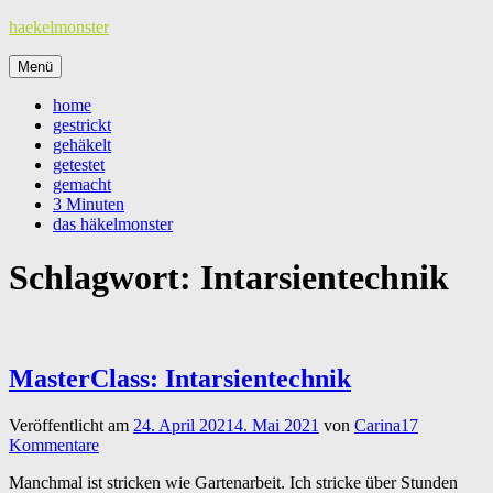
Zum
haekelmonster
Inhalt
springen
Menü
home
gestrickt
gehäkelt
getestet
gemacht
3 Minuten
das häkelmonster
Schlagwort:
Intarsientechnik
MasterClass: Intarsientechnik
Veröffentlicht am
24. April 2021
4. Mai 2021
von
Carina
17
Kommentare
Manchmal ist stricken wie Gartenarbeit. Ich stricke über Stunden