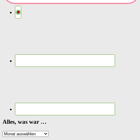
Alles, was war …
Alles,
was