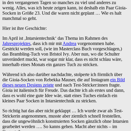
in den vergangenen Tagen so manches zu viel und anderes zu
wenig. Alles, was ich heute zeigen kann, ist deshalb ein Paar Gioia-
Socken in Größe 23. Und die waren nicht geplant … Wie es halt
manchmal so geht.
Hier ist ihre Geschichte:
Im April ist ‚Intarsientechnik‘ das Thema im Rahmen des
Jahresprojektes
, dass ich mir mit
Andrea
vorgenommen habe.
Gestrickt werden soll, (wie im Masterclass Buch vorgeschlagen,)
das Brambling-Tuch von Bristol Ivy. Aber nun, wo die Schulter
unverändert muckt, war sogar mir klar, dass es nicht schlau wäre,
innerhalb eines Monats ein ganzes Tuch zu stricken.
Während ich also darüber nachdachte, stolperte ich förmlich über
die Gioia-Socken von Rebekka Mauser, die auf Instagram
ein Bild
dieses neuen Designs zeigte
und nach Test-Stricker:innen fragte.
Gioia ist italienisch für Freude. Das dachte ich als erstes und dann,
dass es wohl eine gute Idee wäe, statt eines Tuches einfach ein
kleines Paar Socken in Intarsientechnik zu stricken.
So richtig hat das aber nicht geklappt … Ich wurde zwar als Test-
Strickerin angenommen, musste aber ziemlich schnell feststellen,
dass die ungewöhnlich konstruierten Socken gänzlich ohne Intarsien
gearbeitet werden …. So kanns gehen. Macht aber nichts – im