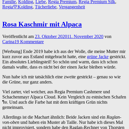
Familie
,
Kolding
,
Liebe
,
Regia Premium
,
Regia Premium Silk
,
Regia💛Kolding
,
Tücherliebe
,
Vergangenheit
Rosa Kaschmir mit Alpaca
Veröffentlicht am
23. Oktober 2020
11. November 2020
von
Carina
19 Kommentare
[Werbung] Ende 2019 habe ich aus der Wolle, die meine Mutter mir
kurz zuvor aus Estland mitgebracht hatte, eine
grüne Jacke
gestrickt.
Ein absolutes Lieblingsteil! So schön und warm, dass ich schon
damals wußte, dass es nicht bei der einen Jacke bleiben würde.
Nun habe ich mir tatsächlich eine zweite gestrickt – genau so wie
die Grüne, nur ganz anders.
Viel zarter, viel weicher, aus Regia Premium Cashmere und
Schachenmayr Alpaca Cloud. Kein Vergleich zu estnischen Schafen
🐑. Und auch die Farbe hat mit dem kräftigen Grün nichts
gemeinsam.
Allerdings ist die Machart ähnlich: Beide Jacken sind ein
Raglan-
von-oben
und haben ein Muster ab Taille. Nur habe ich dieses Mal
nicht improvisiert, sondern habe den Raglan-Rechner von Thorsten