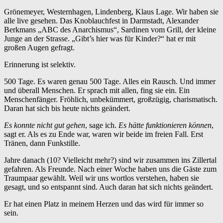
Grönemeyer, Westernhagen, Lindenberg, Klaus Lage. Wir haben sie
alle live gesehen. Das Knoblauchfest in Darmstadt, Alexander
Berkmans „ABC des Anarchismus“, Sardinen vom Grill, der kleine
Junge an der Strasse. „Gibt’s hier was für Kinder?“ hat er mit
großen Augen gefragt.
Erinnerung ist selektiv.
500 Tage. Es waren genau 500 Tage. Alles ein Rausch. Und immer
und überall Menschen. Er sprach mit allen, fing sie ein. Ein
Menschenfänger. Fröhlich, unbekümmert, großzügig, charismatisch.
Daran hat sich bis heute nichts geändert.
Es konnte nicht gut gehen
, sage ich.
Es hätte funktionieren können
,
sagt er. Als es zu Ende war, waren wir beide im freien Fall. Erst
Tränen, dann Funkstille.
Jahre danach (10? Vielleicht mehr?) sind wir zusammen ins Zillertal
gefahren. Als Freunde. Nach einer Woche haben uns die Gäste zum
Traumpaar gewählt. Weil wir uns wortlos verstehen, haben sie
gesagt, und so entspannt sind. Auch daran hat sich nichts geändert.
Er hat einen Platz in meinem Herzen und das wird für immer so
sein.