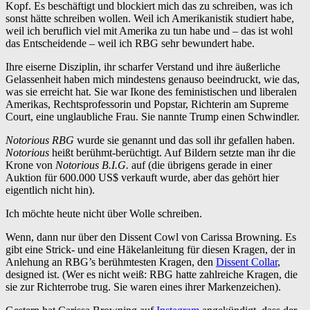
Kopf. Es beschäftigt und blockiert mich das zu schreiben, was ich
sonst hätte schreiben wollen. Weil ich Amerikanistik studiert habe,
weil ich beruflich viel mit Amerika zu tun habe und – das ist wohl
das Entscheidende – weil ich RBG sehr bewundert habe.
Ihre eiserne Disziplin, ihr scharfer Verstand und ihre äußerliche
Gelassenheit haben mich mindestens genauso beeindruckt, wie das,
was sie erreicht hat. Sie war Ikone des feministischen und liberalen
Amerikas, Rechtsprofessorin und Popstar, Richterin am Supreme
Court, eine unglaubliche Frau. Sie nannte Trump einen Schwindler.
Notorious RBG
wurde sie genannt und das soll ihr gefallen haben.
Notorious
heißt berühmt-berüchtigt. Auf Bildern setzte man ihr die
Krone von
Notorious B.I.G.
auf (die übrigens gerade in einer
Auktion für 600.000 US$ verkauft wurde, aber das gehört hier
eigentlich nicht hin).
Ich möchte heute nicht über Wolle schreiben.
Wenn, dann nur über den Dissent Cowl von Carissa Browning. Es
gibt eine Strick- und eine Häkelanleitung für diesen Kragen, der in
Anlehung an RBG’s berühmtesten Kragen, den
Dissent Collar
,
designed ist. (Wer es nicht weiß: RBG hatte zahlreiche Kragen, die
sie zur Richterrobe trug. Sie waren eines ihrer Markenzeichen).