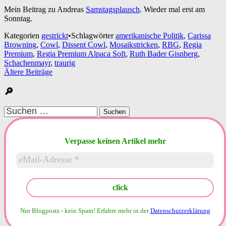
Mein Beitrag zu Andreas
Samstagsplausch
. Wieder mal erst am
Sonntag.
Kategorien
gestrickt
•
Schlagwörter
amerikanische Politik
,
Carissa
Browning
,
Cowl
,
Dissent Cowl
,
Mosaikstricken
,
RBG
,
Regia
Premium
,
Regia Premium Alpaca Soft
,
Ruth Bader Gisnberg
,
Schachenmayr
,
traurig
Beitragsnavigation
Ältere Beiträge
🔎
Suchen
nach:
Verpasse keinen Artikel mehr
Nur Blogposts - kein Spam!
Erfahre mehr in der
Datenschutzerklärung