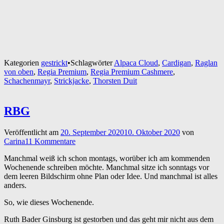
Kategorien
gestrickt
•
Schlagwörter
Alpaca Cloud
,
Cardigan
,
Raglan
von oben
,
Regia Premium
,
Regia Premium Cashmere
,
Schachenmayr
,
Strickjacke
,
Thorsten Duit
RBG
Veröffentlicht am
20. September 2020
10. Oktober 2020
von
Carina
11 Kommentare
Manchmal weiß ich schon montags, worüber ich am kommenden
Wochenende schreiben möchte. Manchmal sitze ich sonntags vor
dem leeren Bildschirm ohne Plan oder Idee. Und manchmal ist alles
anders.
So, wie dieses Wochenende.
Ruth Bader Ginsburg ist gestorben und das geht mir nicht aus dem