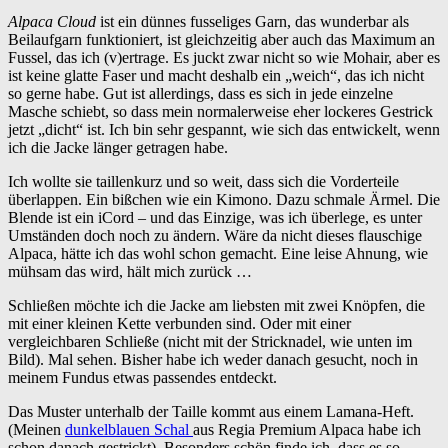
Alpaca Cloud
ist ein dünnes fusseliges Garn, das wunderbar als
Beilaufgarn funktioniert, ist gleichzeitig aber auch das Maximum an
Fussel, das ich (v)ertrage. Es juckt zwar nicht so wie Mohair, aber es
ist keine glatte Faser und macht deshalb ein „weich“, das ich nicht
so gerne habe. Gut ist allerdings, dass es sich in jede einzelne
Masche schiebt, so dass mein normalerweise eher lockeres Gestrick
jetzt „dicht“ ist. Ich bin sehr gespannt, wie sich das entwickelt, wenn
ich die Jacke länger getragen habe.
Ich wollte sie taillenkurz und so weit, dass sich die Vorderteile
überlappen. Ein bißchen wie ein Kimono. Dazu schmale Ärmel. Die
Blende ist ein iCord – und das Einzige, was ich überlege, es unter
Umständen doch noch zu ändern. Wäre da nicht dieses flauschige
Alpaca, hätte ich das wohl schon gemacht. Eine leise Ahnung, wie
mühsam das wird, hält mich zurück …
Schließen möchte ich die Jacke am liebsten mit zwei Knöpfen, die
mit einer kleinen Kette verbunden sind. Oder mit einer
vergleichbaren Schließe (nicht mit der Stricknadel, wie unten im
Bild). Mal sehen. Bisher habe ich weder danach gesucht, noch in
meinem Fundus etwas passendes entdeckt.
Das Muster unterhalb der Taille kommt aus einem Lamana-Heft.
(Meinen
dunkelblauen Schal
aus Regia Premium Alpaca habe ich
schon danach gestrickt). Besonders schön finde ich, dass es so