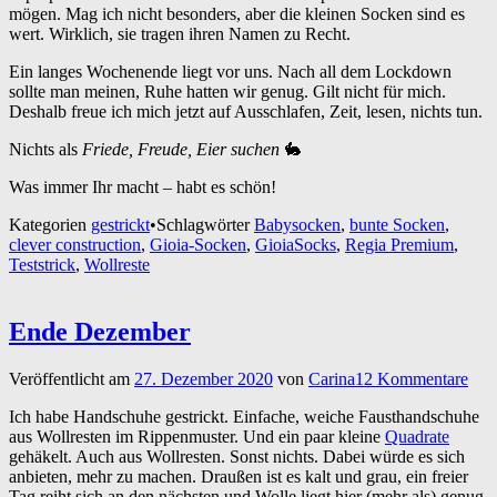
mögen. Mag ich nicht besonders, aber die kleinen Socken sind es
wert. Wirklich, sie tragen ihren Namen zu Recht.
Ein langes Wochenende liegt vor uns. Nach all dem Lockdown
sollte man meinen, Ruhe hatten wir genug. Gilt nicht für mich.
Deshalb freue ich mich jetzt auf Ausschlafen, Zeit, lesen, nichts tun.
Nichts als
Friede, Freude, Eier suchen
🐇
Was immer Ihr macht – habt es schön!
Kategorien
gestrickt
•
Schlagwörter
Babysocken
,
bunte Socken
,
clever construction
,
Gioia-Socken
,
GioiaSocks
,
Regia Premium
,
Teststrick
,
Wollreste
Ende Dezember
Veröffentlicht am
27. Dezember 2020
von
Carina
12 Kommentare
Ich habe Handschuhe gestrickt. Einfache, weiche Fausthandschuhe
aus Wollresten im Rippenmuster. Und ein paar kleine
Quadrate
gehäkelt. Auch aus Wollresten. Sonst nichts. Dabei würde es sich
anbieten, mehr zu machen. Draußen ist es kalt und grau, ein freier
Tag reiht sich an den nächsten und Wolle liegt hier (mehr als) genug.