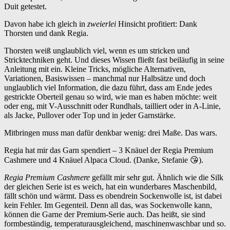
Duit getestet.
Davon habe ich gleich in
zweierlei
Hinsicht profitiert: Dank
Thorsten und dank Regia.
Thorsten weiß unglaublich viel, wenn es um stricken und
Stricktechniken geht. Und dieses Wissen fließt fast beiläufig in seine
Anleitung mit ein. Kleine Tricks, mögliche Alternativen,
Variationen, Basiswissen – manchmal nur Halbsätze und doch
unglaublich viel Information, die dazu führt, dass am Ende jedes
gestrickte Oberteil genau so wird, wie man es haben möchte: weit
oder eng, mit V-Ausschnitt oder Rundhals, tailliert oder in A-Linie,
als Jacke, Pullover oder Top und in jeder Garnstärke.
Mitbringen muss man dafür denkbar wenig: drei Maße. Das wars.
Regia hat mir das Garn spendiert – 3 Knäuel der Regia Premium
Cashmere und 4 Knäuel Alpaca Cloud. (Danke, Stefanie 😘).
Regia Premium Cashmere
gefällt mir sehr gut. Ähnlich wie die Silk
der gleichen Serie ist es weich, hat ein wunderbares Maschenbild,
fällt schön und wärmt. Dass es obendrein Sockenwolle ist, ist dabei
kein Fehler. Im Gegenteil. Denn all das, was Sockenwolle kann,
können die Garne der Premium-Serie auch. Das heißt, sie sind
formbeständig, temperaturausgleichend, maschinenwaschbar und so.