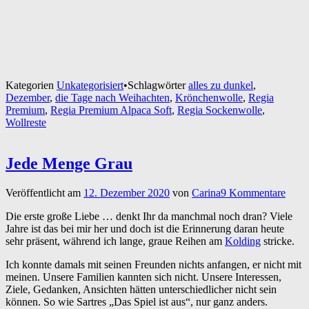
Kategorien
Unkategorisiert
•
Schlagwörter
alles zu dunkel
,
Dezember
,
die Tage nach Weihachten
,
Krönchenwolle
,
Regia
Premium
,
Regia Premium Alpaca Soft
,
Regia Sockenwolle
,
Wollreste
Jede Menge Grau
Veröffentlicht am
12. Dezember 2020
von
Carina
9 Kommentare
Die erste große Liebe … denkt Ihr da manchmal noch dran? Viele
Jahre ist das bei mir her und doch ist die Erinnerung daran heute
sehr präsent, während ich lange, graue Reihen am
Kolding
stricke.
Ich konnte damals mit seinen Freunden nichts anfangen, er nicht mit
meinen. Unsere Familien kannten sich nicht. Unsere Interessen,
Ziele, Gedanken, Ansichten hätten unterschiedlicher nicht sein
können. So wie Sartres „Das Spiel ist aus“, nur ganz anders.