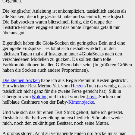
Gegenteil.
Die (englische) Anleitung ist unkompliziert, tatsächlich anders als
alle Socken, die ich je gestrickt habe und so einfach, wie logisch.
Die Babysocken waren blitzschnell fertig, die Gruppe der
Teststrickerinnen engagiert und das bunte Ergebnis gefällt mir
überaus gut.
Eigentlich haben die Gioia-Socken ein geringeltes Bein und eine
geringelte Fußspitze – es lohnt sich deshalb wirklich, in den
nächsten Tagen mal auf Instagram unter #GioiaSocks nach den
verschiedenen Modellen zu gucken. Da sollten dann tolle
Farbkombinationen in allen Größen dabei sein. (In größeren Größen
haben die Socken auch andere Proportionen).
Die kleinen Socken
habe ich aus Regia Premium Resten gestrickt.
Ein winziger Rest Merino Yak vom
Herzen
-Tuch (so wenig, dass es
tatsächlich nicht ganz für die zweite Ferse gereicht hat), Silk in
silbergrau vom
Kolding
und in teal von den
Lovis
-Socken und
hellblaue Cashmere von der Baby-
Kimonojacke
.
Und wie sich das für einen Test-Strick gehört, habe ich getestet.
Deshalb ist die Farbverteilung unterschiedlich. Stört aber weder
mich, noch den zukünftigen Besitzer, noch seine Mutter.
A propos stören: Acht zu vernähende Fäden pro Socke muss man