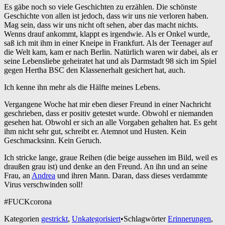
Es gäbe noch so viele Geschichten zu erzählen. Die schönste
Geschichte von allen ist jedoch, dass wir uns nie verloren haben.
Mag sein, dass wir uns nicht oft sehen, aber das macht nichts.
Wenns drauf ankommt, klappt es irgendwie. Als er Onkel wurde,
saß ich mit ihm in einer Kneipe in Frankfurt. Als der Teenager auf
die Welt kam, kam er nach Berlin. Natürlich waren wir dabei, als er
seine Lebensliebe geheiratet hat und als Darmstadt 98 sich im Spiel
gegen Hertha BSC den Klassenerhalt gesichert hat, auch.
Ich kenne ihn mehr als die Hälfte meines Lebens.
Vergangene Woche hat mir eben dieser Freund in einer Nachricht
geschrieben, dass er positiv getestet wurde. Obwohl er niemanden
gesehen hat. Obwohl er sich an alle Vorgaben gehalten hat. Es geht
ihm nicht sehr gut, schreibt er. Atemnot und Husten. Kein
Geschmacksinn. Kein Geruch.
Ich stricke lange, graue Reihen (die beige aussehen im Bild, weil es
draußen grau ist) und denke an den Freund. An ihn und an seine
Frau, an
Andrea
und ihren Mann. Daran, dass dieses verdammte
Virus verschwinden soll!
#FUCKcorona
Kategorien
gestrickt
,
Unkategorisiert
•
Schlagwörter
Erinnerungen
,