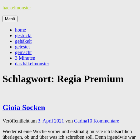
Zum
haekelmonster
Inhalt
springen
Menü
home
gestrickt
gehäkelt
getestet
gemacht
3 Minuten
das häkelmonster
Schlagwort:
Regia Premium
Gioia Socken
Veröffentlicht am
3. April 2021
von
Carina
10 Kommentare
Wieder ist eine Woche vorbei und erstmalig musste ich tatsächlich
überlegen, ob und über was ich schreiben soll. Denn irgendwie war