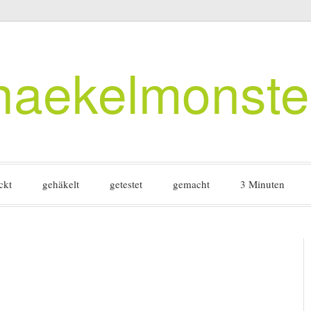
haekelmonste
ckt
gehäkelt
getestet
gemacht
3 Minuten