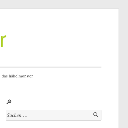
r
das häkelmonster
🔎
Suchen
nach: