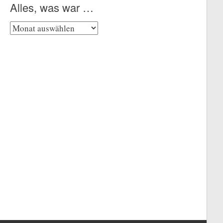
Alles, was war …
Alles,
was
war
…