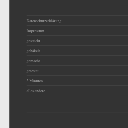
Datenschutzerklärung
Impressum
gestrickt
gehäkelt
gemacht
getestet
3 Minuten
alles andere