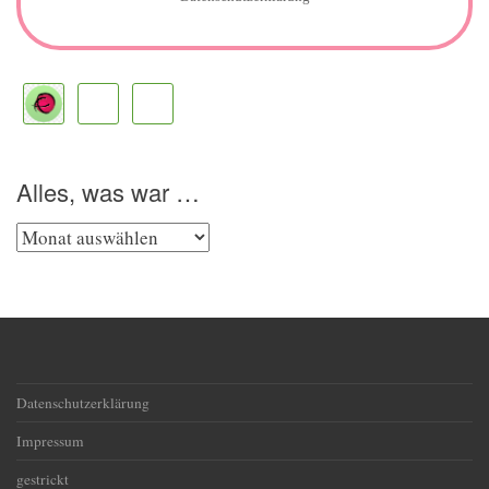
Alles, was war …
Alles,
was
war
…
Datenschutzerklärung
Impressum
gestrickt