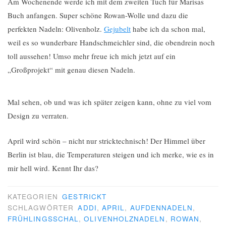
Am Wochenende werde ich mit dem zweiten Tuch für Marisas
Buch anfangen. Super schöne Rowan-Wolle und dazu die
perfekten Nadeln: Olivenholz.
Gejubelt
habe ich da schon mal,
weil es so wunderbare Handschmeichler sind, die obendrein noch
toll aussehen! Umso mehr freue ich mich jetzt auf ein
„Großprojekt“ mit genau diesen Nadeln.
Mal sehen, ob und was ich später zeigen kann, ohne zu viel vom
Design zu verraten.
April wird schön – nicht nur stricktechnisch! Der Himmel über
Berlin ist blau, die Temperaturen steigen und ich merke, wie es in
mir hell wird. Kennt Ihr das?
KATEGORIEN
GESTRICKT
SCHLAGWÖRTER
ADDI
,
APRIL
,
AUFDENNADELN
,
FRÜHLINGSSCHAL
,
OLIVENHOLZNADELN
,
ROWAN
,