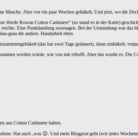
ine Masche. Aber vor ein paar Wochen gehäkelt. Und jetzt, wo die Decke
ine Herde Rowan Cotton Cashmere“ (so stand es in der Karte) geschick
 reichte. Eine Punktlandung sozusagen. Bei der Umrandung war das bl
lau-grau die andere. Handarbeit eben.
h zusammengehäkelt (das hat zwei Tage gedauert), dann umhäkelt, ve
enommen werden würde, wie von mir erhofft. Aber das wurde es. Die 
ken aus Cotton Cashmere haben.
ter Melone. Hat auch ‚was 😉. Und mein Blogpost geht (wie jedes Wochen