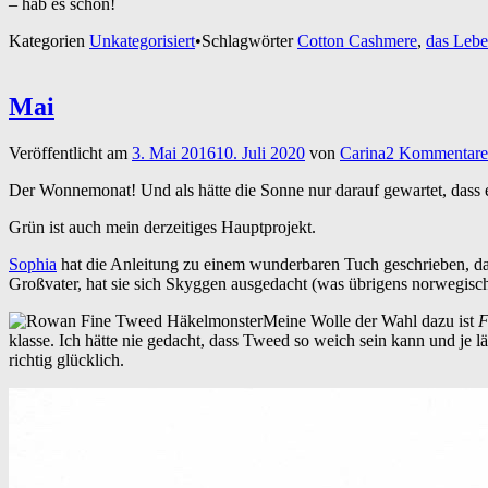
– hab es schön!
Kategorien
Unkategorisiert
•
Schlagwörter
Cotton Cashmere
,
das Leb
Mai
Veröffentlicht am
3. Mai 2016
10. Juli 2020
von
Carina
2 Kommentare
Der Wonnemonat! Und als hätte die Sonne nur darauf gewartet, dass en
Grün ist auch mein derzeitiges Hauptprojekt.
Sophia
hat die Anleitung zu einem wunderbaren Tuch geschrieben, das 
Großvater, hat sie sich Skyggen ausgedacht (was übrigens norwegisch 
Meine Wolle der Wahl dazu ist
F
klasse. Ich hätte nie gedacht, dass Tweed so weich sein kann und je l
richtig glücklich.