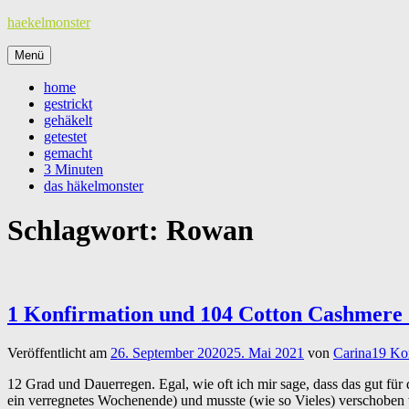
Zum
haekelmonster
Inhalt
springen
Menü
home
gestrickt
gehäkelt
getestet
gemacht
3 Minuten
das häkelmonster
Schlagwort:
Rowan
1 Konfirmation und 104 Cotton Cashmere
Veröffentlicht am
26. September 2020
25. Mai 2021
von
Carina
19 Ko
12 Grad und Dauerregen. Egal, wie oft ich mir sage, dass das gut für
ein verregnetes Wochenende) und musste (wie so Vieles) verschoben w