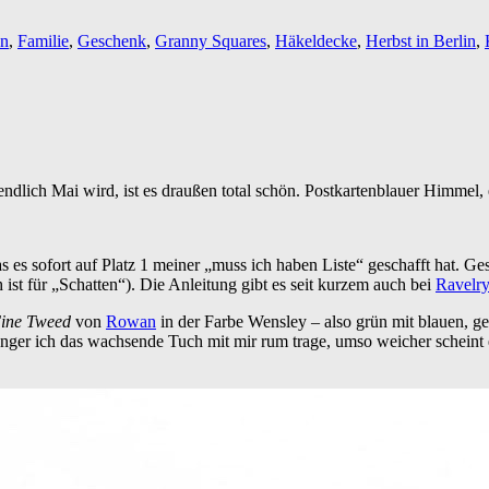
en
,
Familie
,
Geschenk
,
Granny Squares
,
Häkeldecke
,
Herbst in Berlin
,
dlich Mai wird, ist es draußen total schön. Postkartenblauer Himmel, 
es sofort auf Platz 1 meiner „muss ich haben Liste“ geschafft hat. Ge
ist für „Schatten“). Die Anleitung gibt es seit kurzem auch bei
Ravelry
ine Tweed
von
Rowan
in der Farbe Wensley – also grün mit blauen, ge
änger ich das wachsende Tuch mit mir rum trage, umso weicher scheint e