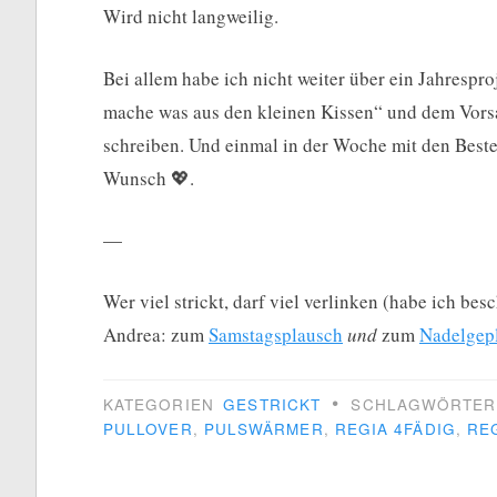
Wird nicht langweilig.
Bei allem habe ich nicht weiter über ein Jahrespr
mache was aus den kleinen Kissen“ und dem Vorsa
schreiben. Und einmal in der Woche mit den Besten 
Wunsch 💖.
—
Wer viel strickt, darf viel verlinken (habe ich be
Andrea: zum
Samstagsplausch
und
zum
Nadelgep
•
KATEGORIEN
GESTRICKT
SCHLAGWÖRTE
PULLOVER
,
PULSWÄRMER
,
REGIA 4FÄDIG
,
RE