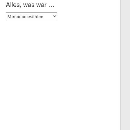
Alles, was war …
Alles,
was
war
…