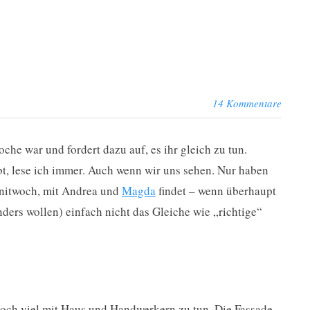
14 Kommentare
he war und fordert dazu auf, es ihr gleich zu tun.
bt, lese ich immer. Auch wenn wir uns sehen. Nur haben
knitwoch, mit Andrea und
Magda
findet – wenn überhaupt
anders wollen) einfach nicht das Gleiche wie „richtige“
och viel mit Haus und Handwerkern zu tun. Die Fassade