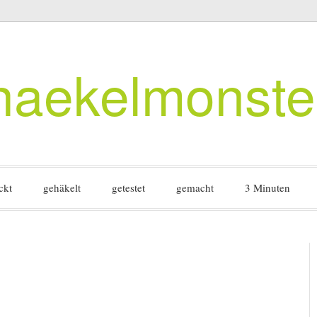
haekelmonste
ckt
gehäkelt
getestet
gemacht
3 Minuten