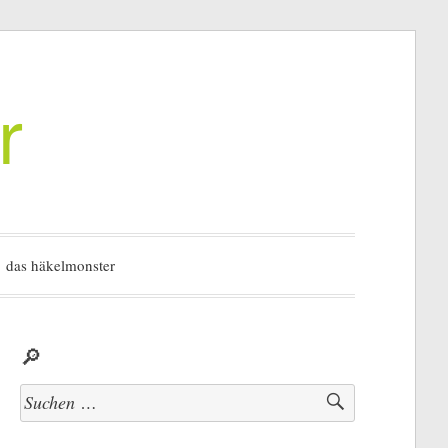
r
das häkelmonster
🔎
Suchen
nach: