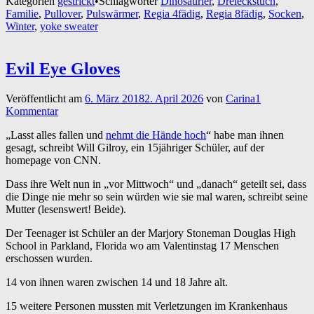
Kategorien
gestrickt
•
Schlagwörter
Dinosaurier
,
Dreieckstuch
,
Familie
,
Pullover
,
Pulswärmer
,
Regia 4fädig
,
Regia 8fädig
,
Socken
,
Winter
,
yoke sweater
Evil Eye Gloves
Veröffentlicht am
6. März 2018
2. April 2026
von
Carina
1
Kommentar
„Lasst alles fallen und
nehmt die Hände hoch
“ habe man ihnen
gesagt, schreibt Will Gilroy, ein 15jähriger Schüler, auf der
homepage von CNN.
Dass ihre Welt nun in „vor Mittwoch“ und „danach“ geteilt sei, dass
die Dinge nie mehr so sein würden wie sie mal waren, schreibt seine
Mutter (lesenswert! Beide).
Der Teenager ist Schüler an der Marjory Stoneman Douglas High
School in Parkland, Florida wo am Valentinstag 17 Menschen
erschossen wurden.
14 von ihnen waren zwischen 14 und 18 Jahre alt.
15 weitere Personen mussten mit Verletzungen im Krankenhaus