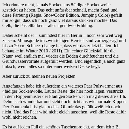
Ich erinnere nicht, jemals Socken aus 8fädiger Sockenwolle
gestrickt zu haben. Das geht unfassbar schnell, macht Spaß und
diese Färbung (Regia, SnowColor Edition, Jumping Color) gefällt
mir so gut, dass ich noch ganz viel daraus stricken möchte. Das
Gelb, die Pastellfarben – alles irgendwie Frühling.
Dabei scheint der – zumindest hier in Berlin – noch sehr weit weg
zu sein. Minusgrade im zweistelligen Bereich sind vorhergesagt und
bis zu 20 cm Schnee. (Lange her, dass wir das zuletzt hatten! Ich
behaupte im Winter 2010 / 2011). Ein echter Glücksfall für die
Natur, weil endlich mal wieder die Böden durchfeuchtet und die
Grundwasservorräte aufgefüllt werden. Und eigentlich ja auch ganz
hübsch, wenn alles so unter einer weißen Decke liegt.
Aber zurück zu meinen neuen Projekten:
Angefangen habe ich außerdem ein weiteres Paar Pulswärmer aus
4fädiger Sockenwolle. Lauter Reste, die hier noch lagen, verstrickt
in dem Rippenmuster der 8fädigen Socken. Ich mag dieses 3re / 1 li.
Dehnt sich wunderbar und sieht doch nicht aus wie normale Rippen.
Der Daumenkeil ist glatt rechts. Ob mir das gefällt weiß ich noch
nicht. Und das Paar wird nicht gleich aussehen, weil die Reste dafür
wohl nicht reichen.
Es ist auf jeden Fall ein schönes Taschenprojekt, an dem ich z.B.