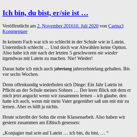
Ich bin, du bist, er/sie ist …
Veröffentlicht am
2. November 2016
10. Juli 2020
von
Carina
3
Kommentare
In keinem Fach war ich so schlecht in der Schule wie in Latein.
Unterirdisch schlecht … Und doch war Abwählen keine Option.
Also habe ich mir nach der letzten 5 geschworen
nie wieder
irgendwas mit Latein zu machen. Nie! Wieder!
Daran habe ich mich auch j
ahrelang
jahrezehntelang gehalten. Bis
vor sechs Wochen.
Denn offenkundig wiederholen sich Dinge: Ein Jahr Latein ist
Pflicht an der Schule meines Sohnes … Der leere Blick mit dem er
mich jetzt anguckt wenn wir zusammen lernen – ich glaube, den
hatte ich auch, wenn mir mein Vater gegenüber saß um mit mir zu
lernen. Aber es hilft ja nichts.
Heute schreibt der Sohn die erste Klassenarbeit. Also haben wir
gestern zusammen am Eßtisch gesessen:
„Konjugier mal
sein
auf Latein … ich bin, du bist, … “