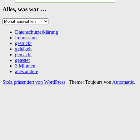
Alles, was war …
Alles,
was
war
Datenschutzerklärung
…
Impressum
gestrickt
gehäkelt
gemacht
getestet
3 Minuten
alles andere
Stolz präsentiert von WordPress
|
Theme: Toujours von
Automattic
.