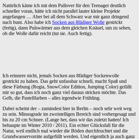
Natürlich käme ich mit dem Pullover für den Teenager deutlich
schneller voran, hätte ich nicht parallel lauter kleine Projekte
angefangen … Aber bei all dem Schwarz war mir ganz dringend
nach bunt. Also habe ich
Socken aus 8fädiger Wolle
gestrickt
(fertig), dann Pulswärmer aus dem gleichen Knäuel, um zu sehen,
ob die Wolle dafür reicht (tut sie. Auch fertig).
Ich erinnere nicht, jemals Socken aus 8fädiger Sockenwolle
gestrickt zu haben. Das geht unfassbar schnell, macht Spaß und
diese Färbung (Regia, SnowColor Edition, Jumping Color) gefällt
mir so gut, dass ich noch ganz viel daraus stricken möchte. Das
Gelb, die Pastellfarben – alles irgendwie Frühling.
Dabei scheint der – zumindest hier in Berlin – noch sehr weit weg
zu sein. Minusgrade im zweistelligen Bereich sind vorhergesagt und
bis zu 20 cm Schnee. (Lange her, dass wir das zuletzt hatten! Ich
behaupte im Winter 2010 / 2011). Ein echter Glücksfall für die
Natur, weil endlich mal wieder die Böden durchfeuchtet und die
Grundwasservorräte aufgefüllt werden. Und eigentlich ja auch ganz