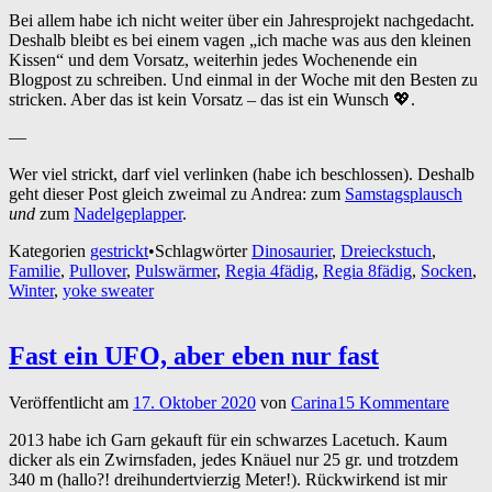
Bei allem habe ich nicht weiter über ein Jahresprojekt nachgedacht.
Deshalb bleibt es bei einem vagen „ich mache was aus den kleinen
Kissen“ und dem Vorsatz, weiterhin jedes Wochenende ein
Blogpost zu schreiben. Und einmal in der Woche mit den Besten zu
stricken. Aber das ist kein Vorsatz – das ist ein Wunsch 💖.
—
Wer viel strickt, darf viel verlinken (habe ich beschlossen). Deshalb
geht dieser Post gleich zweimal zu Andrea: zum
Samstagsplausch
und
zum
Nadelgeplapper
.
Kategorien
gestrickt
•
Schlagwörter
Dinosaurier
,
Dreieckstuch
,
Familie
,
Pullover
,
Pulswärmer
,
Regia 4fädig
,
Regia 8fädig
,
Socken
,
Winter
,
yoke sweater
Fast ein UFO, aber eben nur fast
Veröffentlicht am
17. Oktober 2020
von
Carina
15 Kommentare
2013 habe ich Garn gekauft für ein schwarzes Lacetuch. Kaum
dicker als ein Zwirnsfaden, jedes Knäuel nur 25 gr. und trotzdem
340 m (hallo?! dreihundertvierzig Meter!). Rückwirkend ist mir