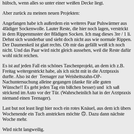
hübsch, wenn alles so unter einer weißen Decke liegt.
Aber zurück zu meinen neuen Projekten:
Angefangen habe ich außerdem ein weiteres Paar Pulswärmer aus
4fädiger Sockenwolle. Lauter Reste, die hier noch lagen, verstrickt
in dem Rippenmuster der 8fädigen Socken. Ich mag dieses 3re / 1 li.
Dehnt sich wunderbar und sieht doch nicht aus wie normale Rippen.
Der Daumenkeil ist glatt rechts. Ob mir das gefällt weiß ich noch
nicht. Und das Paar wird nicht gleich aussehen, weil die Reste dafür
wohl nicht reichen.
Es ist auf jeden Fall ein schönes Taschenprojekt, an dem ich z.B.
Freitag weitergestrickt habe, als ich nicht mit in die Arztpraxis
durfte. Also ist der Teenager zur Weisheitszahn-OP-
Nachuntersuchung alleine gegangen (danke für alle guten
Wünsche!! Es geht jeden Tag ein bißchen besser) und ich saß
strickend im Auto vor der Tür. (Wahrscheinlich hat in der Arztpraxis
niemand einen Teenager).
Last but not least liegt hier noch ein rotes Knäuel, aus dem ich übers
Wochenende ein Tuch anstricken möchte 🙃. Dazu dann nächste
Woche mehr.
Wird nicht langweilig.