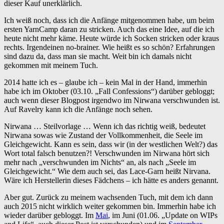
dieser Kauf unerklärlich.
Ich weiß noch, dass ich die Anfänge mitgenommen habe, um beim
ersten YarnCamp daran zu stricken. Auch das eine Idee, auf die ich
heute nicht mehr käme. Heute würde ich Socken stricken oder kraus
rechts. Irgendeinen no-brainer. Wie heißt es so schön? Erfahrungen
sind dazu da, dass man sie macht. Weit bin ich damals nicht
gekommen mit meinem Tuch.
2014 hatte ich es – glaube ich – kein Mal in der Hand, immerhin
habe ich im Oktober (03.10. „Fall Confessions“) darüber gebloggt;
auch wenn dieser Blogpost irgendwo im Nirwana verschwunden ist.
Auf Ravelry kann ich die Anfänge noch sehen.
Nirwana … Steilvorlage … Wenn ich das richtig weiß, bedeutet
Nirwana sowas wie Zustand der Vollkommenheit, die Seele im
Gleichgewicht. Kann es sein, dass wir (in der westlichen Welt?) das
Wort total falsch benutzen?! Verschwunden im Nirwana hört sich
mehr nach „verschwunden im Nichts“ an, als nach „Seele im
Gleichgewicht.“ Wie dem auch sei, das Lace-Garn heißt Nirvana.
Wäre ich Herstellerin dieses Fädchens – ich hätte es anders genannt.
Aber gut. Zurück zu meinem wachsenden Tuch, mit dem ich dann
auch 2015 nicht wirklich weiter gekommen bin. Immerhin habe ich
wieder darüber gebloggt. Im
Mai
, im Juni (01.06. „Update on WIPs