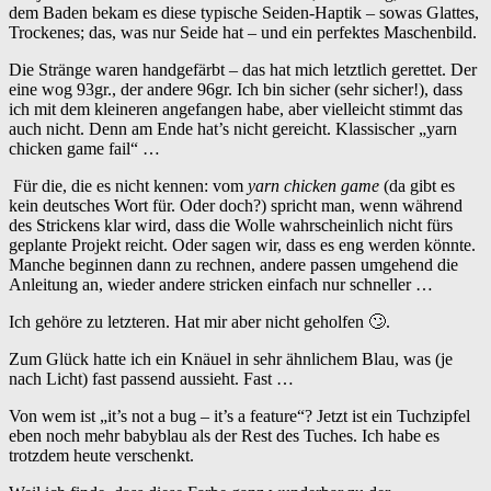
dem Baden bekam es diese typische Seiden-Haptik – sowas Glattes,
Trockenes; das, was nur Seide hat – und ein perfektes Maschenbild.
Die Stränge waren handgefärbt – das hat mich letztlich gerettet. Der
eine wog 93gr., der andere 96gr. Ich bin sicher (sehr sicher!), dass
ich mit dem kleineren angefangen habe, aber vielleicht stimmt das
auch nicht. Denn am Ende hat’s nicht gereicht. Klassischer „yarn
chicken game fail“ …
Für die, die es nicht kennen: vom
yarn chicken game
(da gibt es
kein deutsches Wort für. Oder doch?) spricht man, wenn während
des Strickens klar wird, dass die Wolle wahrscheinlich nicht fürs
geplante Projekt reicht. Oder sagen wir, dass es eng werden könnte.
Manche beginnen dann zu rechnen, andere passen umgehend die
Anleitung an, wieder andere stricken einfach nur schneller …
Ich gehöre zu letzteren. Hat mir aber nicht geholfen 🙄.
Zum Glück hatte ich ein Knäuel in sehr ähnlichem Blau, was (je
nach Licht) fast passend aussieht. Fast …
Von wem ist „it’s not a bug – it’s a feature“? Jetzt ist ein Tuchzipfel
eben noch mehr babyblau als der Rest des Tuches. Ich habe es
trotzdem heute verschenkt.