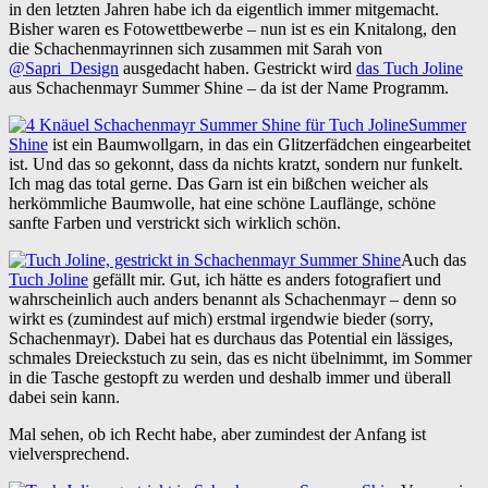
in den letzten Jahren habe ich da eigentlich immer mitgemacht.
Bisher waren es Fotowettbewerbe – nun ist es ein Knitalong, den
die Schachenmayrinnen sich zusammen mit Sarah von
@Sapri_Design
ausgedacht haben. Gestrickt wird
das Tuch Joline
aus Schachenmayr Summer Shine – da ist der Name Programm.
Summer
Shine
ist ein Baumwollgarn, in das ein Glitzerfädchen eingearbeitet
ist. Und das so gekonnt, dass da nichts kratzt, sondern nur funkelt.
Ich mag das total gerne. Das Garn ist ein bißchen weicher als
herkömmliche Baumwolle, hat eine schöne Lauflänge, schöne
sanfte Farben und verstrickt sich wirklich schön.
Auch das
Tuch Joline
gefällt mir. Gut, ich hätte es anders fotografiert und
wahrscheinlich auch anders benannt als Schachenmayr – denn so
wirkt es (zumindest auf mich) erstmal irgendwie bieder (sorry,
Schachenmayr). Dabei hat es durchaus das Potential ein lässiges,
schmales Dreieckstuch zu sein, das es nicht übelnimmt, im Sommer
in die Tasche gestopft zu werden und deshalb immer und überall
dabei sein kann.
Mal sehen, ob ich Recht habe, aber zumindest der Anfang ist
vielversprechend.