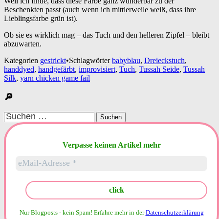
Weil ich finde, dass diese Farbe ganz wunderbar zu der
Beschenkten passt (auch wenn ich mittlerweile weiß, dass ihre
Lieblingsfarbe grün ist).
Ob sie es wirklich mag – das Tuch und den helleren Zipfel – bleibt
abzuwarten.
Kategorien
gestrickt
•
Schlagwörter
babyblau
,
Dreieckstuch
,
handdyed
,
handgefärbt
,
improvisiert
,
Tuch
,
Tussah Seide
,
Tussah
Silk
,
yarn chicken game fail
🔎
Suchen
nach:
Verpasse keinen Artikel mehr
Nur Blogposts - kein Spam!
Erfahre mehr in der
Datenschutzerklärung