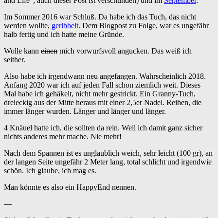
and Life“, auch dieser Post ist verschunden) und im
September
.
Im Sommer 2016 war Schluß. Da habe ich das Tuch, das nicht
werden wollte,
geribbelt
. Dem Blogpost zu Folge, war es ungefähr
halb fertig und ich hatte meine Gründe.
Wolle kann
einen
mich vorwurfsvoll angucken. Das weiß ich
seither.
Also habe ich irgendwann neu angefangen. Wahrscheinlich 2018.
Anfang 2020 war ich auf jeden Fall schon ziemlich weit. Dieses
Mal habe ich gehäkelt, nicht mehr gestrickt. Ein Granny-Tuch,
dreieckig aus der Mitte heraus mit einer 2,5er Nadel. Reihen, die
immer länger wurden. Länger und länger und länger.
4 Knäuel hatte ich, die sollten da rein. Weil ich damit ganz sicher
nichts anderes mehr mache. Nie mehr!
Nach dem Spannen ist es unglaublich weich, sehr leicht (100 gr), an
der langen Seite ungefähr 2 Meter lang, total schlicht und irgendwie
schön. Ich glaube, ich mag es.
Man könnte es also ein HappyEnd nennen.
—