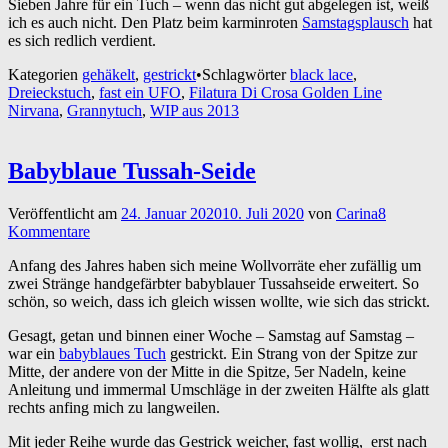
Sieben Jahre für ein Tuch – wenn das nicht gut abgelegen ist, weiß
ich es auch nicht. Den Platz beim karminroten
Samstagsplausch
hat
es sich redlich verdient.
Kategorien
gehäkelt
,
gestrickt
•
Schlagwörter
black lace
,
Dreieckstuch
,
fast ein UFO
,
Filatura Di Crosa Golden Line
Nirvana
,
Grannytuch
,
WIP aus 2013
Babyblaue Tussah-Seide
Veröffentlicht am
24. Januar 2020
10. Juli 2020
von
Carina
8
Kommentare
Anfang des Jahres haben sich meine Wollvorräte eher zufällig um
zwei Stränge handgefärbter babyblauer Tussahseide erweitert. So
schön, so weich, dass ich gleich wissen wollte, wie sich das strickt.
Gesagt, getan und binnen einer Woche – Samstag auf Samstag –
war ein
babyblaues Tuch
gestrickt. Ein Strang von der Spitze zur
Mitte, der andere von der Mitte in die Spitze, 5er Nadeln, keine
Anleitung und immermal Umschläge in der zweiten Hälfte als glatt
rechts anfing mich zu langweilen.
Mit jeder Reihe wurde das Gestrick weicher, fast wollig, erst nach