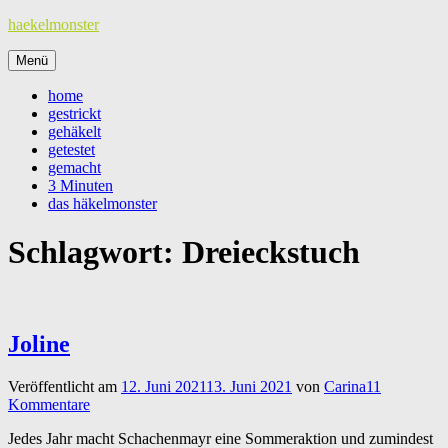
Zum
haekelmonster
Inhalt
springen
Menü
home
gestrickt
gehäkelt
getestet
gemacht
3 Minuten
das häkelmonster
Schlagwort:
Dreieckstuch
Joline
Veröffentlicht am
12. Juni 2021
13. Juni 2021
von
Carina
11
Kommentare
Jedes Jahr macht Schachenmayr eine Sommeraktion und zumindest